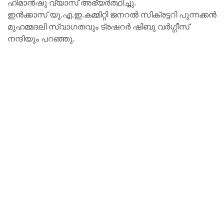
ഹിമാൻഷു വ്യാസ് അഭ്യർത്ഥിച്ചു.
ഇൻക്കാസ് യു.എ.ഇ.കമ്മിറ്റി ജനറൽ സിക്രട്ടറി പുന്നക്കൻ
മുഹമ്മദലി സ്വാഗതവും ട്രഷറർ ഷിബു വർഗ്ഗീസ്
നന്ദിയും പറഞ്ഞു.