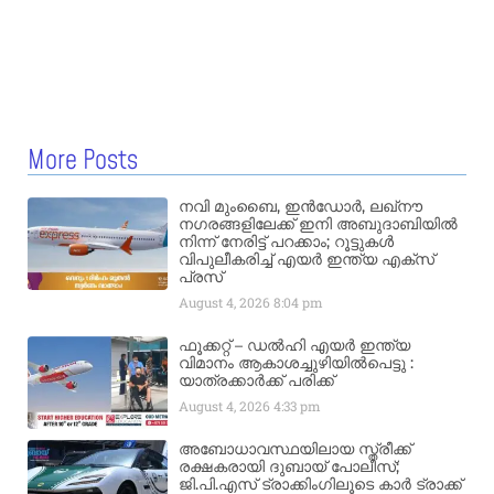
More Posts
നവി മുംബൈ, ഇൻഡോർ, ലഖ്നൗ
നഗരങ്ങളിലേക്ക് ഇനി അബുദാബിയിൽ
നിന്ന് നേരിട്ട് പറക്കാം; റൂട്ടുകൾ
വിപുലീകരിച്ച് എയർ ഇന്ത്യ എക്സ്
പ്രസ്
August 4, 2026
8:04 pm
ഫൂക്കറ്റ് – ഡൽഹി എയര്‍ ഇന്ത്യ
വിമാനം ആകാശച്ചുഴിയില്‍പെട്ടു :
യാത്രക്കാര്‍ക്ക് പരിക്ക്
August 4, 2026
4:33 pm
അബോധാവസ്ഥയിലായ സ്ത്രീക്ക്
രക്ഷകരായി ദുബായ് പോലീസ്;
ജി.പി.എസ് ട്രാക്കിംഗിലൂടെ കാർ ട്രാക്ക്