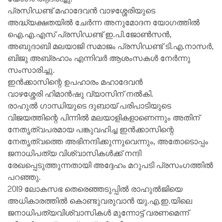
പ്രസിഡണ്ട് മഹാദേവൻ വാഴശ്ശേരിയുടെ
അദ്ധ്യക്ഷതയിൽ ചേർന്ന അനുമോദന യോഗത്തിൽ
ഐ.എ.എസ് പ്രസിഡണ്ട് ഇ.പി.ജോൺസൻ,
അബുദാബി മലയാജി സമാജം പ്രസിഡണ്ട് ടി.എ.നാസർ,
ബിജു അബ്രഹാം എന്നിവർ ആശംസകൾ നേർന്നു
സംസാരിച്ചു.
ഇൻക്കാസിന്റെ ഉപഹാരം മഹാദേവൻ
വാഴശ്ശേരി ഹിമാൻഷു വ്യാസിന് നൽകി.
രാഹുൽ ഗാന്ധിയുടെ ദുബായ് പരിപാടിയുടെ
വിജയത്തിന്റെ പിന്നിൽ മലയാളികളാണെന്നും അതിന്
നേതൃത്വപരമായ പങ്കുവഹിച്ച ഇൻക്കാസിന്റെ
നേതൃത്വത്തെ അഭിനന്ദിക്കുന്നുവെന്നും, അതോടൊപ്പം
ജനാധിപത്യ വിശ്വാസികൾക്ക് നന്ദി
രേഖപ്പെടുത്തുന്നതായി അദ്ദേഹം മറുപടി പ്രസംഗത്തിൽ
പറഞ്ഞു.
20l9 ലോകസഭ തെരെഞ്ഞടുപ്പിൽ രാഹുൽജിയെ
അധികാരത്തിൽ കൊണ്ടുവരുവാൻ യു.എ.ഇ.യിലെ
ജനാധിപത്യവിശ്വാസികൾ മുന്നോട്ട് വരണമെന്ന്