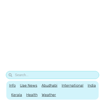
Info
Uae News
Abudhabi
International
India
Kerala
Health
Weather