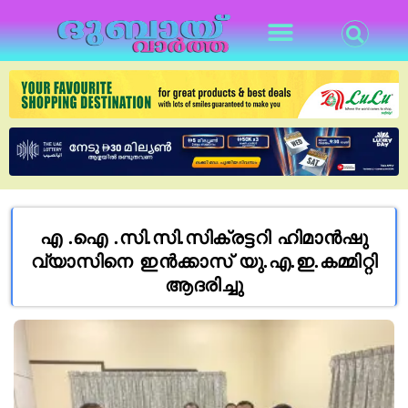
എ .ഐ .സി.സി.സിക്രട്ടറി ഹിമാൻഷു
വ്യാസിനെ ഇൻക്കാസ് യു.എ.ഇ.കമ്മിറ്റി
ആദരിച്ചു