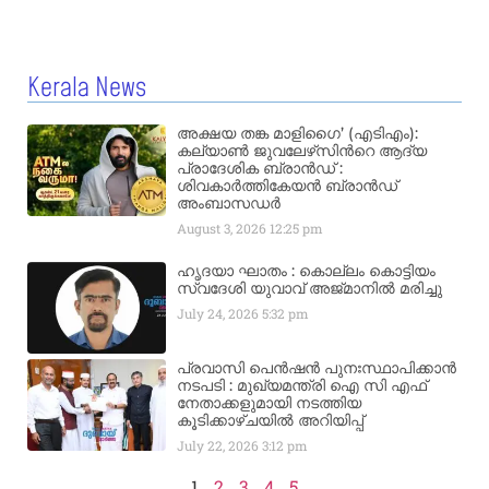
Kerala News
അക്ഷയ തങ്ക മാളിഗൈ’ (എടിഎം):
കല്യാണ്‍ ജുവലേഴ്‌സിന്‍റെ ആദ്യ
പ്രാദേശിക ബ്രാന്‍ഡ് :
ശിവകാര്‍ത്തികേയന്‍ ബ്രാന്‍ഡ്
അംബാസഡര്‍
August 3, 2026
12:25 pm
ഹൃദയാ ഘാതം : കൊല്ലം കൊട്ടിയം
സ്വദേശി യുവാവ് അജ്മാനിൽ മരിച്ചു
July 24, 2026
5:32 pm
പ്രവാസി പെൻഷൻ പുനഃസ്ഥാപിക്കാൻ
നടപടി : മുഖ്യമന്ത്രി ഐ സി എഫ്
നേതാക്കളുമായി നടത്തിയ
കൂടിക്കാഴ്ചയിൽ അറിയിപ്പ്
July 22, 2026
3:12 pm
1
2
3
4
5