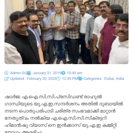
Admin GG
January 31, 2019
10:49 am
Updated : February 20, 2023
12:45 PM
Categories :
Dubai
,
India
ഷാർജ: എ.ഐ.സി.സി.പ്രസിഡണ്ട് രാഹുൽ
ഗാന്ധിയുടെ യു.എ.ഇ.സന്ദർശനം അതിൽ ദുബായിൽ
നടന്ന പൊതുപരിപാടി ചരിത്ര സംഭവമാക്കി മാറ്റാൻ
നേതൃത്വം നൽകിയ എ.ഐ.സി.സി.സിക്രട്ടറി
ഹിമാൻഷു വ്യാസ് നെ ഇൻക്കാസ് യു.എ.ഇ കമ്മിറ്റി
യോഗം ആദരിച്ചു.