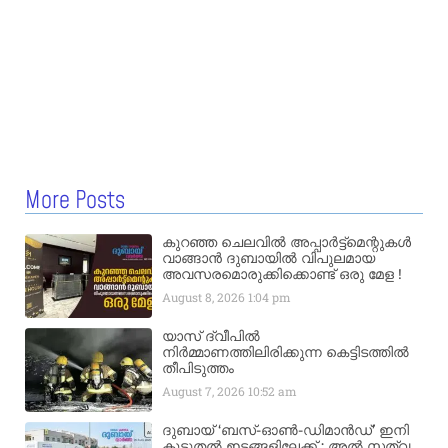
More Posts
കുറഞ്ഞ ചെലവിൽ അപ്പാർട്ട്മെന്റുകൾ
വാങ്ങാൻ ദുബായിൽ വിപുലമായ
അവസരമൊരുക്കിക്കൊണ്ട് ഒരു മേള !
August 8, 2026
1:04 pm
യാസ് ദ്വീപിൽ
നിർമ്മാണത്തിലിരിക്കുന്ന കെട്ടിടത്തിൽ
തീപിടുത്തം
August 7, 2026
10:52 am
ദുബായ് ‘ബസ്-ഓൺ-ഡിമാൻഡ്’ ഇനി
കൂടുതൽ ഇടങ്ങളിലേക്ക് ; അൽ സത്വ,