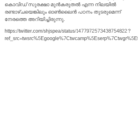
കൊവിഡ് സുരക്ഷാ മുൻകരുതൽ എന്ന നിലയിൽ
രണ്ടാഴ്ചയെങ്കിലും ഓൺലൈൻ പഠനം തുടരുമെന്ന്
നേരത്തെ അറിയിച്ചിരുന്നു.
https://twitter.com/shjspea/status/1477972573438754822?
ref_src=twsrc%5Egoogle%7Ctwcamp%5Eserp%7Ctwgr%5E