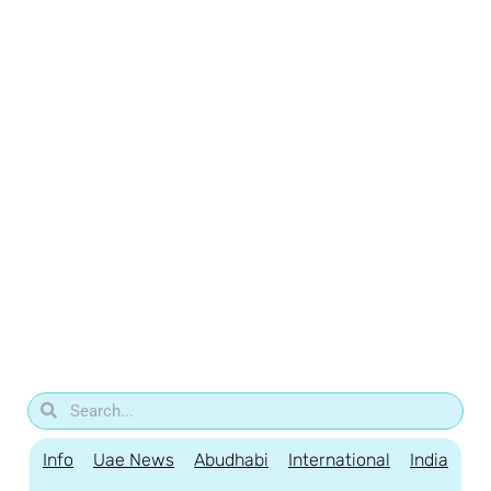
Info
Uae News
Abudhabi
International
India