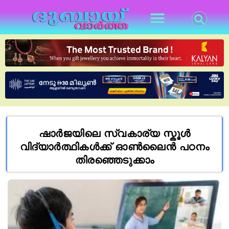
ഷാർജയിലെ സ്വകാര്യ സ്കൂൾ
വിദ്യാർത്ഥികൾക്ക് ഓൺലൈൻ പഠനം
തിരഞ്ഞെടുക്കാം