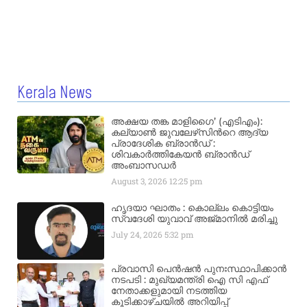
Kerala News
അക്ഷയ തങ്ക മാളിഗൈ’ (എടിഎം):
കല്യാണ്‍ ജുവലേഴ്‌സിന്‍റെ ആദ്യ
പ്രാദേശിക ബ്രാന്‍ഡ് :
ശിവകാര്‍ത്തികേയന്‍ ബ്രാന്‍ഡ്
അംബാസഡര്‍
August 3, 2026
12:25 pm
ഹൃദയാ ഘാതം : കൊല്ലം കൊട്ടിയം
സ്വദേശി യുവാവ് അജ്മാനിൽ മരിച്ചു
July 24, 2026
5:32 pm
പ്രവാസി പെൻഷൻ പുനഃസ്ഥാപിക്കാൻ
നടപടി : മുഖ്യമന്ത്രി ഐ സി എഫ്
നേതാക്കളുമായി നടത്തിയ
കൂടിക്കാഴ്ചയിൽ അറിയിപ്പ്