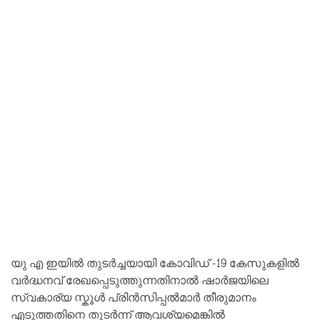
യു എ ഇയിൽ തുടർച്ചയായി കോവിഡ് -19 കേസുകളിൽ
വർദ്ധനവ് രേഖപ്പെടുത്തുന്നതിനാൽ ഷാർജയിലെ
സ്വകാര്യ സ്കൂൾ പ്രിൻസിപ്പൽമാർ തീരുമാനം
എടുത്തതിനെ തുടർന്ന് ആവശ്യമെങ്കിൽ