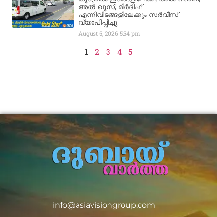
അൽ ഖൂസ്, മിർദിഫ്
എന്നിവിടങ്ങളിലേക്കും സർവീസ്
വ്യാപിപ്പിച്ചു
August 5, 2026
5:54 pm
1
2
3
4
5
info@asiavisiongroup.com