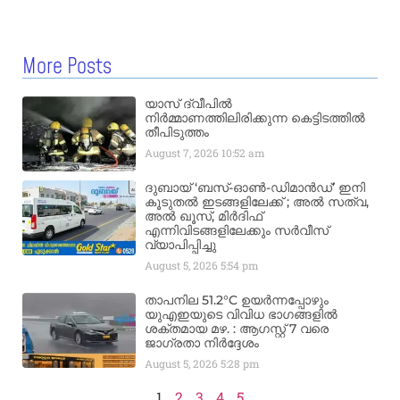
More Posts
യാസ് ദ്വീപിൽ
നിർമ്മാണത്തിലിരിക്കുന്ന കെട്ടിടത്തിൽ
തീപിടുത്തം
August 7, 2026
10:52 am
ദുബായ് ‘ബസ്-ഓൺ-ഡിമാൻഡ്’ ഇനി
കൂടുതൽ ഇടങ്ങളിലേക്ക് ; അൽ സത്വ,
അൽ ഖൂസ്, മിർദിഫ്
എന്നിവിടങ്ങളിലേക്കും സർവീസ്
വ്യാപിപ്പിച്ചു
August 5, 2026
5:54 pm
താപനില 51.2°C ഉയർന്നപ്പോഴും
യുഎഇയുടെ വിവിധ ഭാഗങ്ങളിൽ
ശക്തമായ മഴ. : ആഗസ്റ്റ് 7 വരെ
ജാഗ്രതാ നിർദ്ദേശം
August 5, 2026
5:28 pm
1
2
3
4
5