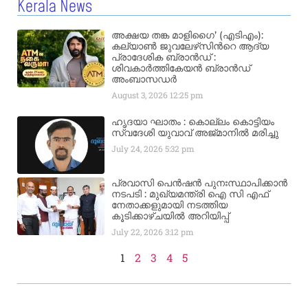
Kerala News
അക്ഷയ തങ്ക മാളിഗൈ’ (എടിഎം):
കല്യാണ്‍ ജുവലേഴ്‌സിന്‍റെ ആദ്യ
പ്രാദേശിക ബ്രാന്‍ഡ് :
ശിവകാര്‍ത്തികേയന്‍ ബ്രാന്‍ഡ്
അംബാസഡര്‍
August 3, 2026
12:25 pm
ഹൃദയാ ഘാതം : കൊല്ലം കൊട്ടിയം
സ്വദേശി യുവാവ് അജ്മാനിൽ മരിച്ചു
July 24, 2026
5:32 pm
പ്രവാസി പെൻഷൻ പുനഃസ്ഥാപിക്കാൻ
നടപടി : മുഖ്യമന്ത്രി ഐ സി എഫ്
നേതാക്കളുമായി നടത്തിയ
കൂടിക്കാഴ്ചയിൽ അറിയിപ്പ്
July 22, 2026
3:12 pm
1
2
3
4
5