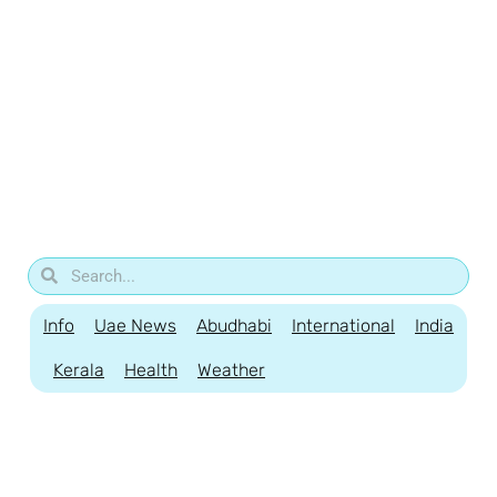
Info
Uae News
Abudhabi
International
India
Kerala
Health
Weather