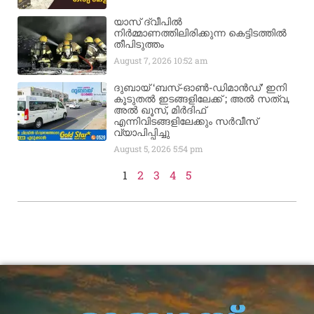
യാസ് ദ്വീപിൽ
നിർമ്മാണത്തിലിരിക്കുന്ന കെട്ടിടത്തിൽ
തീപിടുത്തം
August 7, 2026
10:52 am
ദുബായ് ‘ബസ്-ഓൺ-ഡിമാൻഡ്’ ഇനി
കൂടുതൽ ഇടങ്ങളിലേക്ക് ; അൽ സത്വ,
അൽ ഖൂസ്, മിർദിഫ്
എന്നിവിടങ്ങളിലേക്കും സർവീസ്
വ്യാപിപ്പിച്ചു
August 5, 2026
5:54 pm
1
2
3
4
5