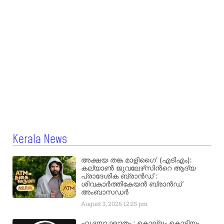
Kerala News
അക്ഷയ തങ്ക മാളിഗൈ’ (എടിഎം):
കല്യാണ്‍ ജുവലേഴ്‌സിന്‍റെ ആദ്യ
പ്രാദേശിക ബ്രാന്‍ഡ് :
ശിവകാര്‍ത്തികേയന്‍ ബ്രാന്‍ഡ്
അംബാസഡര്‍
August 3, 2026
12:25 pm
ഹൃദയാ ഘാതം : കൊല്ലം കൊട്ടിയം