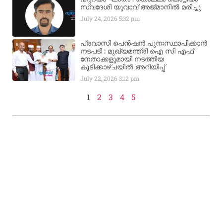
സ്വദേശി യുവാവ് അജ്മാനിൽ മരിച്ചു
July 24, 2026
5:32 pm
പ്രവാസി പെൻഷൻ പുനഃസ്ഥാപിക്കാൻ
നടപടി : മുഖ്യമന്ത്രി ഐ സി എഫ്
നേതാക്കളുമായി നടത്തിയ
കൂടിക്കാഴ്ചയിൽ അറിയിപ്പ്
July 22, 2026
3:12 pm
1
2
3
4
5