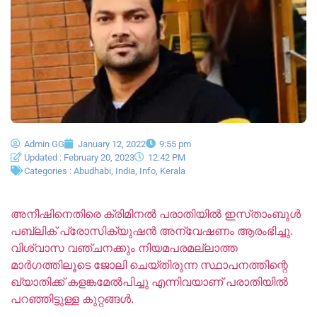
Admin GG
January 12, 2022
9:55 pm
Updated : February 20, 2023
12:42 PM
Categories :
Abudhabi
,
India
,
Info
,
Kerala
അനീഷിനെതിരെ ക്രിമിനൽ പരാതിയിൽ ഇസ്‌താംബുൾ
പബ്ലിക് പ്രോസിക്യുഷൻ അന്വേഷണം ആരംഭിച്ചു.
വിശ്വാസ വഞ്ചനക്കും നിയമപരമല്ലാത്ത
മാർഗത്തിലൂടെ ജോലി ചെയ്തിരുന്ന സ്ഥാപനത്തിന്റെ
ഖ്യാതിക്ക് കളങ്കമേൽപിച്ചു എന്നിവയാണ് പരാതിയിൽ
പറഞ്ഞിട്ടുള്ള കുറ്റങ്ങൾ.