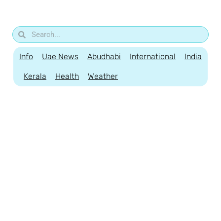
Info
Uae News
Abudhabi
International
India
Kerala
Health
Weather