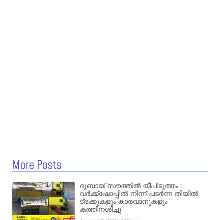
More Posts
ദുബായ് സൗത്തിൽ തീപിടുത്തം :
വർക്ക്‌ഷോപ്പിൽ നിന്ന് പടർന്ന തീയിൽ
ട്രക്കുകളും കാരവാനുകളും
കത്തിനശിച്ചു