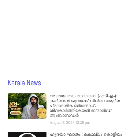
Kerala News
അക്ഷയ തങ്ക മാളിഗൈ’ (എടിഎം):
കല്യാണ്‍ ജുവലേഴ്‌സിന്‍റെ ആദ്യ
പ്രാദേശിക ബ്രാന്‍ഡ് :
ശിവകാര്‍ത്തികേയന്‍ ബ്രാന്‍ഡ്
അംബാസഡര്‍
August 3, 2026
12:25 pm
ഹൃദയാ ഘാതം : കൊല്ലം കൊട്ടിയം