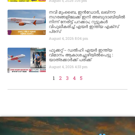
August 5, 2026
1:05 pm
നവി മുംബൈ, ഇൻഡോർ, ലഖ്നൗ
നഗരങ്ങളിലേക്ക് ഇനി അബുദാബിയിൽ
നിന്ന് നേരിട്ട് പറക്കാം; റൂട്ടുകൾ
വിപുലീകരിച്ച് എയർ ഇന്ത്യ എക്സ്
പ്രസ്
August 4, 2026
8:04 pm
ഫൂക്കറ്റ് – ഡൽഹി എയര്‍ ഇന്ത്യ
വിമാനം ആകാശച്ചുഴിയില്‍പെട്ടു :
യാത്രക്കാര്‍ക്ക് പരിക്ക്
August 4, 2026
4:33 pm
1
2
3
4
5