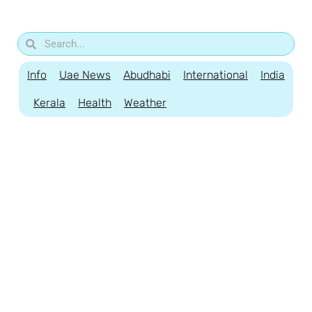
Info
Uae News
Abudhabi
International
India
Kerala
Health
Weather