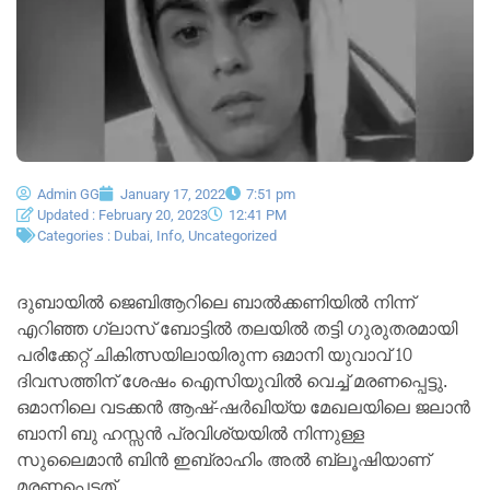
Admin GG
January 17, 2022
7:51 pm
Updated : February 20, 2023
12:41 PM
Categories :
Dubai
,
Info
,
Uncategorized
ദുബായിൽ ജെബിആറിലെ ബാൽക്കണിയിൽ നിന്ന്
എറിഞ്ഞ ഗ്ലാസ് ബോട്ടിൽ തലയിൽ തട്ടി ഗുരുതരമായി
പരിക്കേറ്റ് ചികിത്സയിലായിരുന്ന ഒമാനി യുവാവ് 10
ദിവസത്തിന് ശേഷം ഐസിയുവിൽ വെച്ച് മരണപ്പെട്ടു.
ഒമാനിലെ വടക്കൻ ആഷ്-ഷർഖിയ്യ മേഖലയിലെ ജലാൻ
ബാനി ബു ഹസ്സൻ പ്രവിശ്യയിൽ നിന്നുള്ള
സുലൈമാൻ ബിൻ ഇബ്രാഹിം അൽ ബ്ലൂഷിയാണ്
മരണപ്പെട്ടത്.