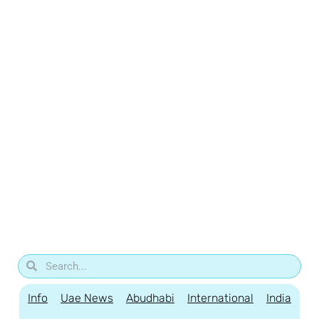
Info
Uae News
Abudhabi
International
India