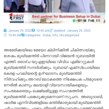
January 29, 2022
10:40 am
Updated : January 29, 2022
10:43 AM
Categories :
Dubai
,
Info
,
Uncategorized
അമേരിക്കയിലെ മേയോ ക്ലിനിക്കില്‍ ചികിത്സയ്ക്കു
ശേഷം മുഖ്യമന്ത്രി പിണറായി വിജയന്‍ ദുബായില്‍
എത്തി. ഒരാഴ്ച യുഎഇയിലെ വിവിധ എമിറേറ്റുകള്‍
മുഖ്യമന്ത്രി സന്ദർശിക്കും. ദുബായ് എക്സ്പോയിലെ
കേരള പവലിയന്റെ ഉദ്ഘാടനം മുഖ്യമന്ത്രി
നിർവഹിക്കും.അറബ് ലോകത്തെ നിക്ഷേപക പ്രമുഖരെ
നേരിൽ കാണും മലയാളി വ്യവസായികളെയും
സംരഭകരെയും ലക്ഷ്യമിട്ടുള്ള സംഗമത്തിൽ
മുഖ്യമന്ത്രി പങ്കെടുക്കുമെന്നാണ് സൂചന. അബുദാബി,
ഷാർജ എന്നിവിടങ്ങളിലെ മന്ത്രിമാരുമായി മുഖ്യമന്ത്രി
ചർച്ച നടത്തും. ഏഴാം തീയതി തിരുവനന്തപുരത്ത് മടങ്ങി