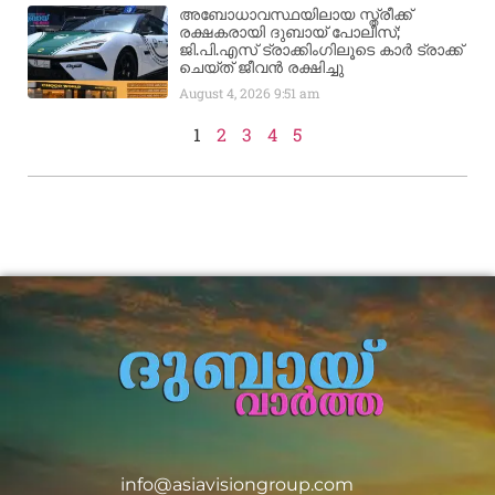
അബോധാവസ്ഥയിലായ സ്ത്രീക്ക്
രക്ഷകരായി ദുബായ് പോലീസ്;
ജി.പി.എസ് ട്രാക്കിംഗിലൂടെ കാർ ട്രാക്ക്
ചെയ്ത് ജീവൻ രക്ഷിച്ചു
August 4, 2026
9:51 am
1
2
3
4
5
info@asiavisiongroup.com