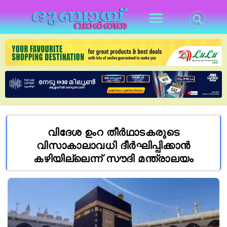
വിദേശ ഉംറ തീർഥാടകരുടെ
വിസാകാലാവധി ദീർഘിപ്പിക്കാൻ
കഴിയില്ലെന്ന് സൗദി മന്ത്രാലയം