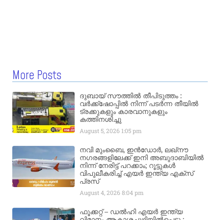
More Posts
ദുബായ് സൗത്തിൽ തീപിടുത്തം :
വർക്ക്‌ഷോപ്പിൽ നിന്ന് പടർന്ന തീയിൽ
ട്രക്കുകളും കാരവാനുകളും
കത്തിനശിച്ചു
August 5, 2026
1:05 pm
നവി മുംബൈ, ഇൻഡോർ, ലഖ്നൗ
നഗരങ്ങളിലേക്ക് ഇനി അബുദാബിയിൽ
നിന്ന് നേരിട്ട് പറക്കാം; റൂട്ടുകൾ
വിപുലീകരിച്ച് എയർ ഇന്ത്യ എക്സ്
പ്രസ്
August 4, 2026
8:04 pm
ഫൂക്കറ്റ് – ഡൽഹി എയര്‍ ഇന്ത്യ
വിമാനം ആകാശച്ചുഴിയില്‍പെട്ടു :