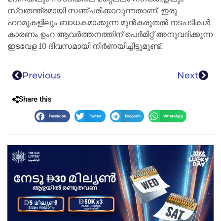
സ്വതന്ത്രമായി സഞ്ചരിക്കാവുന്നതാണ്. ഇരു
ഹറമുകളിലും ബാധകമാക്കുന്ന മുൻകരുതൽ നടപടികൾ
കാരണം ഉംറ ആവർത്തനത്തിന് പെർമിറ്റ് അനുവദിക്കുന്ന
ഇടവേള 10 ദിവസമായി നിർണയിച്ചിട്ടുമുണ്ട്.
Previous
Next
Share this
Facebook
Twitter
Telegram
WhatsApp