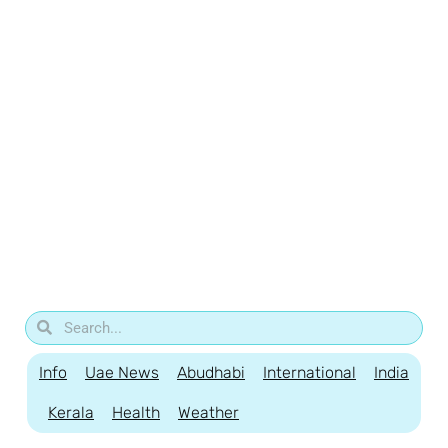
Info
Uae News
Abudhabi
International
India
Kerala
Health
Weather