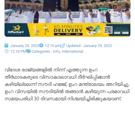
January 29, 2022
12:10 pm
Updated : January 29, 2022
12:10 PM
Categories :
Info
,
International
വിദേശ രാജ്യങ്ങളിൽ നിന്ന് എത്തുന്ന ഉംറ
തീർഥാടകരുടെ വിസാകാലാവധി ദീർഘിപ്പിക്കാൻ
കഴിയില്ലെന്ന് സൗദി ഹജ്ജ്, ഉംറ മന്ത്രാലയം അറിയിച്ചു.
ഉംറ വിസയിൽ സൗദിയിൽ തങ്ങാൻ കഴിയുന്ന പരമാവധി
സമയപരിധി 30 ദിവസമായി നിശ്ചയിച്ചിരിക്കുകയാണ്.