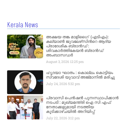
Kerala News
അക്ഷയ തങ്ക മാളിഗൈ’ (എടിഎം):
കല്യാണ്‍ ജുവലേഴ്‌സിന്‍റെ ആദ്യ
പ്രാദേശിക ബ്രാന്‍ഡ് :
ശിവകാര്‍ത്തികേയന്‍ ബ്രാന്‍ഡ്
അംബാസഡര്‍
August 3, 2026
12:25 pm
ഹൃദയാ ഘാതം : കൊല്ലം കൊട്ടിയം
സ്വദേശി യുവാവ് അജ്മാനിൽ മരിച്ചു
July 24, 2026
5:32 pm
പ്രവാസി പെൻഷൻ പുനഃസ്ഥാപിക്കാൻ
നടപടി : മുഖ്യമന്ത്രി ഐ സി എഫ്
നേതാക്കളുമായി നടത്തിയ
കൂടിക്കാഴ്ചയിൽ അറിയിപ്പ്
July 22, 2026
3:12 pm