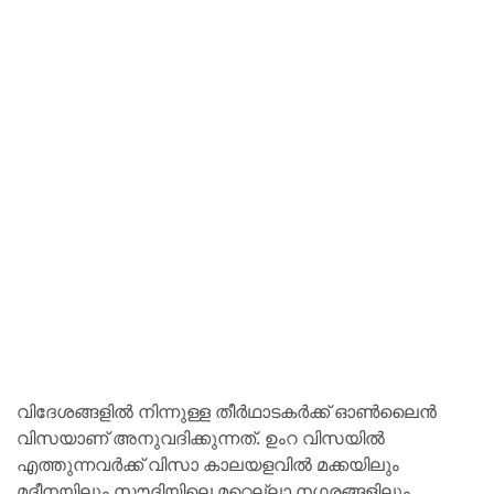
വിദേശങ്ങളിൽ നിന്നുള്ള തീർഥാടകർക്ക് ഓൺലൈൻ
വിസയാണ് അനുവദിക്കുന്നത്. ഉംറ വിസയിൽ
എത്തുന്നവർക്ക് വിസാ കാലയളവിൽ മക്കയിലും
മദീനയിലും സൗദിയിലെ മറ്റെല്ലാ നഗരങ്ങളിലും