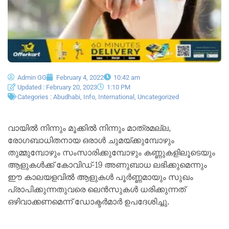
Admin GG
February 4, 2022
10:42 am
Updated : February 20, 2023
1:10 PM
Categories :
Abudhabi
,
Info
,
International
,
Uncategorized
വായിൽ നിന്നും മൂക്കിൽ നിന്നും മാത്രമല്ല,
രോഗബാധിതനായ ഒരാൾ ചുമയ്ക്കുമ്പോഴും
തുമ്മുമ്പോഴും സംസാരിക്കുമ്പോഴും കണ്ണുകളിലൂടെയും
ആളുകൾക്ക് കോവിഡ്-19 അണുബാധ ലഭിക്കുമെന്നും
ഈ കാലയളവിൽ ആളുകൾ പൂർണ്ണമായും സുഖം
പ്രാപിക്കുന്നതുവരെ ലെൻസുകൾ ധരിക്കുന്നത്
ഒഴിവാക്കണമെന്ന് ഡോക്ടർമാർ ഉപദേശിച്ചു.