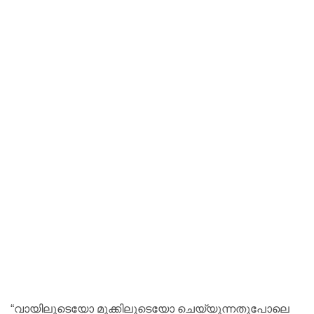
“വായിലൂടെയോ മൂക്കിലൂടെയോ ചെയ്യുന്നതുപോലെ