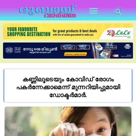
കണ്ണിലൂടെയും കോവിഡ് രോഗം
പകർന്നേക്കാമെന്ന് മുന്നറിയിപ്പുമായി
ഡോക്ടർമാർ.