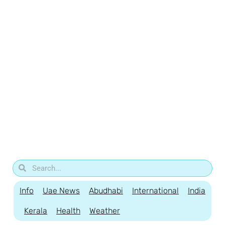
Info
Uae News
Abudhabi
International
India
Kerala
Health
Weather