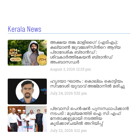
Kerala News
അക്ഷയ തങ്ക മാളിഗൈ’ (എടിഎം):
കല്യാണ്‍ ജുവലേഴ്‌സിന്‍റെ ആദ്യ
പ്രാദേശിക ബ്രാന്‍ഡ് :
ശിവകാര്‍ത്തികേയന്‍ ബ്രാന്‍ഡ്
അംബാസഡര്‍
August 3, 2026
12:25 pm
ഹൃദയാ ഘാതം : കൊല്ലം കൊട്ടിയം
സ്വദേശി യുവാവ് അജ്മാനിൽ മരിച്ചു
July 24, 2026
5:32 pm
പ്രവാസി പെൻഷൻ പുനഃസ്ഥാപിക്കാൻ
നടപടി : മുഖ്യമന്ത്രി ഐ സി എഫ്
നേതാക്കളുമായി നടത്തിയ
കൂടിക്കാഴ്ചയിൽ അറിയിപ്പ്
July 22, 2026
3:12 pm