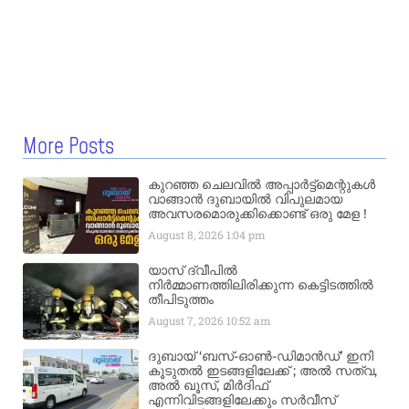
More Posts
കുറഞ്ഞ ചെലവിൽ അപ്പാർട്ട്മെന്റുകൾ
വാങ്ങാൻ ദുബായിൽ വിപുലമായ
അവസരമൊരുക്കിക്കൊണ്ട് ഒരു മേള !
August 8, 2026
1:04 pm
യാസ് ദ്വീപിൽ
നിർമ്മാണത്തിലിരിക്കുന്ന കെട്ടിടത്തിൽ
തീപിടുത്തം
August 7, 2026
10:52 am
ദുബായ് ‘ബസ്-ഓൺ-ഡിമാൻഡ്’ ഇനി
കൂടുതൽ ഇടങ്ങളിലേക്ക് ; അൽ സത്വ,
അൽ ഖൂസ്, മിർദിഫ്
എന്നിവിടങ്ങളിലേക്കും സർവീസ്