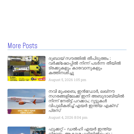
More Posts
ദുബായ് സൗത്തിൽ തീപിടുത്തം :
വർക്ക്‌ഷോപ്പിൽ നിന്ന് പടർന്ന തീയിൽ
ട്രക്കുകളും കാരവാനുകളും
കത്തിനശിച്ചു
August 5, 2026
1:05 pm
നവി മുംബൈ, ഇൻഡോർ, ലഖ്നൗ
നഗരങ്ങളിലേക്ക് ഇനി അബുദാബിയിൽ
നിന്ന് നേരിട്ട് പറക്കാം; റൂട്ടുകൾ
വിപുലീകരിച്ച് എയർ ഇന്ത്യ എക്സ്
പ്രസ്
August 4, 2026
8:04 pm
ഫൂക്കറ്റ് – ഡൽഹി എയര്‍ ഇന്ത്യ
വിമാനം ആകാശച്ചുഴിയില്‍പെട്ടു :