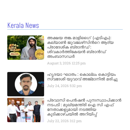
Kerala News
അക്ഷയ തങ്ക മാളിഗൈ’ (എടിഎം):
കല്യാണ്‍ ജുവലേഴ്‌സിന്‍റെ ആദ്യ
പ്രാദേശിക ബ്രാന്‍ഡ് :
ശിവകാര്‍ത്തികേയന്‍ ബ്രാന്‍ഡ്
അംബാസഡര്‍
August 3, 2026
12:25 pm
ഹൃദയാ ഘാതം : കൊല്ലം കൊട്ടിയം
സ്വദേശി യുവാവ് അജ്മാനിൽ മരിച്ചു
July 24, 2026
5:32 pm
പ്രവാസി പെൻഷൻ പുനഃസ്ഥാപിക്കാൻ
നടപടി : മുഖ്യമന്ത്രി ഐ സി എഫ്
നേതാക്കളുമായി നടത്തിയ
കൂടിക്കാഴ്ചയിൽ അറിയിപ്പ്
July 22, 2026
3:12 pm