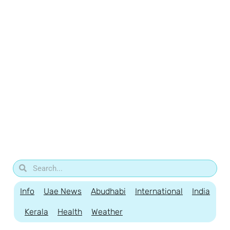
Info
Uae News
Abudhabi
International
India
Kerala
Health
Weather