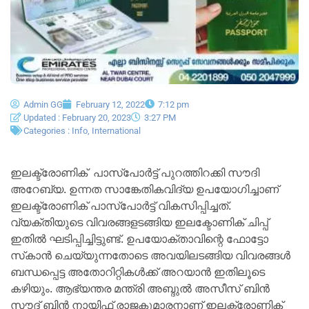
Admin GG
February 12, 2022
7:12 pm
Updated : February 20, 2023
3:27 PM
Categories :
Info
,
International
ഇലക്ട്രോണിക് പാസ്‌പോർട്ട് പുറത്തിറക്കി സൗദി
അറേബ്യ. ഉന്നത സാങ്കേതികവിദ്യ ഉപയോഗിച്ചാണ്
ഇലക്ട്രോണിക് പാസ്‌പോർട്ട് വികസിപ്പിച്ചത്.
വ്യക്തിയുടെ വിവരങ്ങളടങ്ങിയ ഇലക്ടോണിക് ചിപ്പ്
ഇതിൽ ഘടിപ്പിച്ചിട്ടുണ്ട്. ഉപയോക്താവിന്റെ ഫോട്ടോ
സ്‌കാൻ ചെയ്യുന്നതോടെ അവയിലടങ്ങിയ വിവരങ്ങൾ
ബന്ധപ്പെട്ട അതോറിറ്റികൾക്ക് അറയാൻ ഇതിലൂടെ
കഴിയും. ആഭ്യന്തര മന്ത്രി അബ്ദുൽ അസീസ് ബിൻ
സൗദ് ബിൻ നായിഫ് രാജകുമാരനാണ് ഇലക്ട്രോണിക്