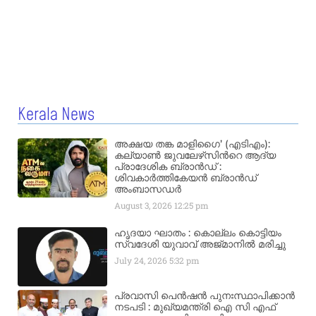
Kerala News
അക്ഷയ തങ്ക മാളിഗൈ’ (എടിഎം):
കല്യാണ്‍ ജുവലേഴ്‌സിന്‍റെ ആദ്യ
പ്രാദേശിക ബ്രാന്‍ഡ് :
ശിവകാര്‍ത്തികേയന്‍ ബ്രാന്‍ഡ്
അംബാസഡര്‍
August 3, 2026
12:25 pm
ഹൃദയാ ഘാതം : കൊല്ലം കൊട്ടിയം
സ്വദേശി യുവാവ് അജ്മാനിൽ മരിച്ചു
July 24, 2026
5:32 pm
പ്രവാസി പെൻഷൻ പുനഃസ്ഥാപിക്കാൻ
നടപടി : മുഖ്യമന്ത്രി ഐ സി എഫ്