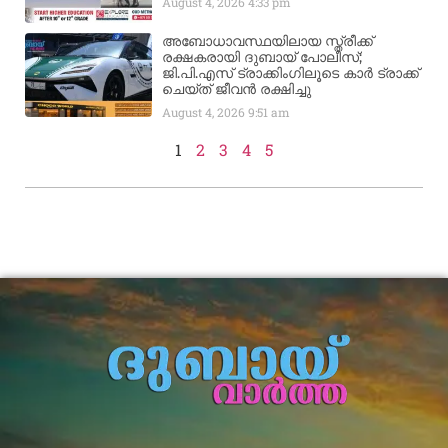
August 4, 2026
4:33 pm
അബോധാവസ്ഥയിലായ സ്ത്രീക്ക്
രക്ഷകരായി ദുബായ് പോലീസ്;
ജി.പി.എസ് ട്രാക്കിംഗിലൂടെ കാർ ട്രാക്ക്
ചെയ്ത് ജീവൻ രക്ഷിച്ചു
August 4, 2026
9:51 am
1
2
3
4
5