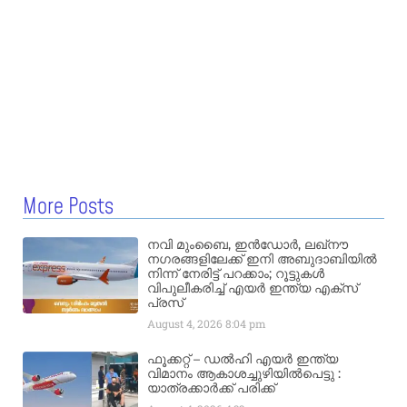
More Posts
നവി മുംബൈ, ഇൻഡോർ, ലഖ്നൗ
നഗരങ്ങളിലേക്ക് ഇനി അബുദാബിയിൽ
നിന്ന് നേരിട്ട് പറക്കാം; റൂട്ടുകൾ
വിപുലീകരിച്ച് എയർ ഇന്ത്യ എക്സ്
പ്രസ്
August 4, 2026
8:04 pm
ഫൂക്കറ്റ് – ഡൽഹി എയര്‍ ഇന്ത്യ
വിമാനം ആകാശച്ചുഴിയില്‍പെട്ടു :
യാത്രക്കാര്‍ക്ക് പരിക്ക്