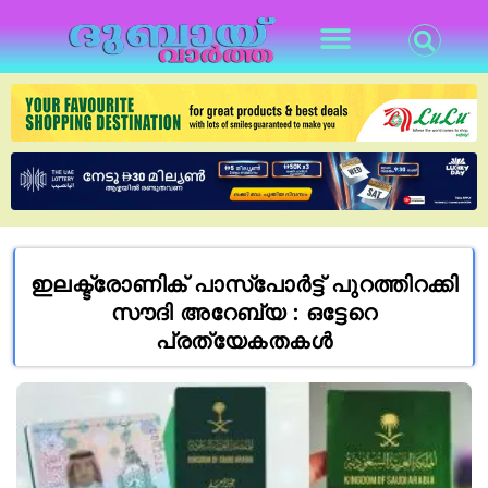
ഇലക്ട്രോണിക് പാസ്‌പോർട്ട് പുറത്തിറക്കി
സൗദി അറേബ്യ : ഒട്ടേറെ
പ്രത്യേകതകൾ