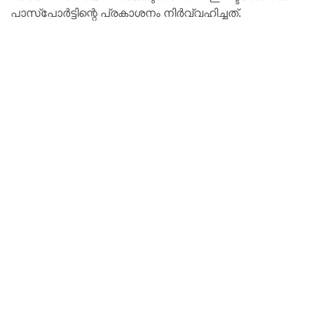
പാസ്‌പോർട്ടിന്റെ പ്രകാശനം നിർവ്വഹിച്ചത്.