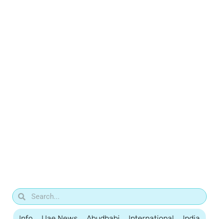
Info
Uae News
Abudhabi
International
India