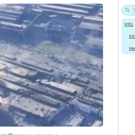
Info
In
He