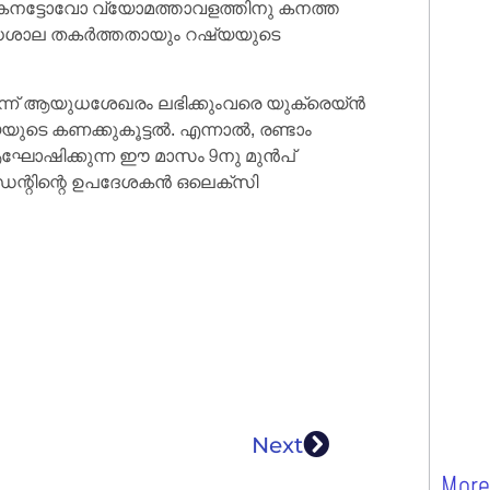
െ കനട്ടോവോ വ്യോമത്താവളത്തിനു കനത്ത
ധശാല തകർത്തതായും റഷ്യയുടെ
ന്ന് ആയുധശേഖരം ലഭിക്കുംവരെ യുക്രെയ്ൻ
ടെ കണക്കുകൂട്ടൽ. എന്നാൽ, രണ്ടാം
ആഘോഷിക്കുന്ന ഈ മാസം 9നു മുൻപ്
രസിഡന്റിന്റെ ഉപദേശകൻ ഒലെക്സി
Next
More