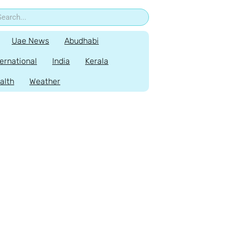
Uae News
Abudhabi
ternational
India
Kerala
alth
Weather