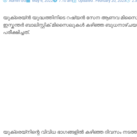
Admin GG
May 6, 2022
7:10 am
Updated : February 20, 2023
2:
യുക്രെയ്ൻ യുദ്ധത്തിനിടെ റഷ്യൻ സേന ആണവ മിസൈല
ഇസ്കന്തർ ബാലിസ്റ്റിക് മിസൈലുകൾ കഴിഞ്ഞ ബുധനാഴ്ച
പരീക്ഷിച്ചത്.
യുക്രെയ്നിന്റെ വിവിധ ഭാഗങ്ങളിൽ കഴിഞ്ഞ ദിവസം നട