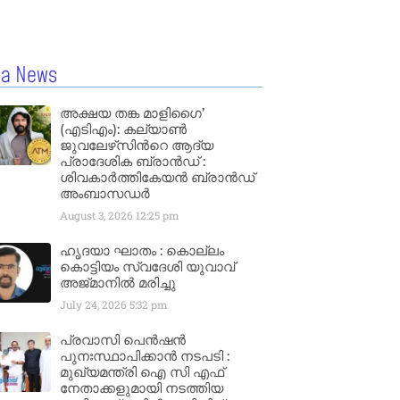
la News
അക്ഷയ തങ്ക മാളിഗൈ’
(എടിഎം): കല്യാണ്‍
ജുവലേഴ്‌സിന്‍റെ ആദ്യ
പ്രാദേശിക ബ്രാന്‍ഡ് :
ശിവകാര്‍ത്തികേയന്‍ ബ്രാന്‍ഡ്
അംബാസഡര്‍
August 3, 2026
12:25 pm
ഹൃദയാ ഘാതം : കൊല്ലം
കൊട്ടിയം സ്വദേശി യുവാവ്
അജ്മാനിൽ മരിച്ചു
July 24, 2026
5:32 pm
പ്രവാസി പെൻഷൻ
പുനഃസ്ഥാപിക്കാൻ നടപടി :
മുഖ്യമന്ത്രി ഐ സി എഫ്
നേതാക്കളുമായി നടത്തിയ