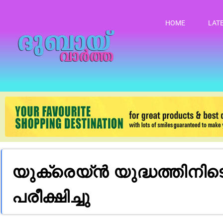
HOME
LAT
യുക്രെയ്ൻ യുദ്ധത്ത
പരീക്ഷിച്ചു