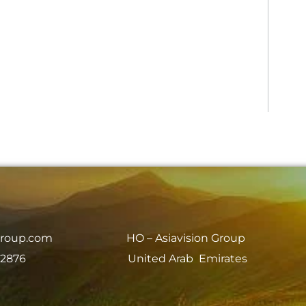
group.com
HO – Asiavision Group
 2876
United Arab Emirates