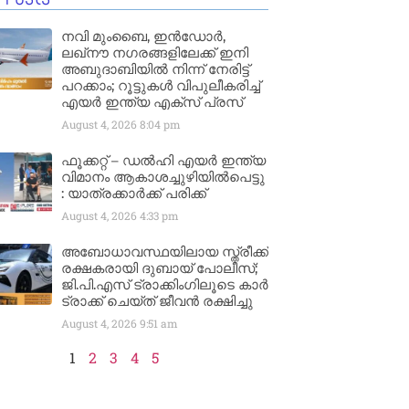
നവി മുംബൈ, ഇൻഡോർ,
ലഖ്നൗ നഗരങ്ങളിലേക്ക് ഇനി
അബുദാബിയിൽ നിന്ന് നേരിട്ട്
പറക്കാം; റൂട്ടുകൾ വിപുലീകരിച്ച്
എയർ ഇന്ത്യ എക്സ് പ്രസ്
August 4, 2026
8:04 pm
ഫൂക്കറ്റ് – ഡൽഹി എയര്‍ ഇന്ത്യ
വിമാനം ആകാശച്ചുഴിയില്‍പെട്ടു
: യാത്രക്കാര്‍ക്ക് പരിക്ക്
August 4, 2026
4:33 pm
അബോധാവസ്ഥയിലായ സ്ത്രീക്ക്
രക്ഷകരായി ദുബായ് പോലീസ്;
ജി.പി.എസ് ട്രാക്കിംഗിലൂടെ കാർ
ട്രാക്ക് ചെയ്ത് ജീവൻ രക്ഷിച്ചു
August 4, 2026
9:51 am
1
2
3
4
5