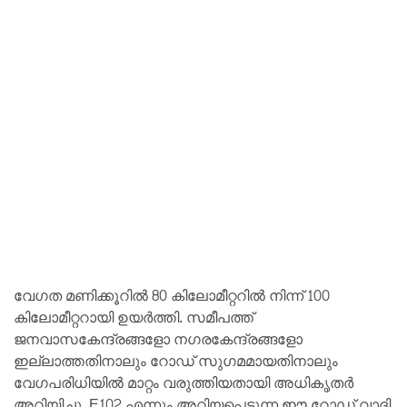
വേഗത മണിക്കൂറിൽ 80 കിലോമീറ്ററിൽ നിന്ന് 100
കിലോമീറ്ററായി ഉയർത്തി. സമീപത്ത്
ജനവാസകേന്ദ്രങ്ങളോ നഗരകേന്ദ്രങ്ങളോ
ഇല്ലാത്തതിനാലും റോഡ് സുഗമമായതിനാലും
വേഗപരിധിയിൽ മാറ്റം വരുത്തിയതായി അധികൃതർ
അറിയിച്ചു. E102 എന്നും അറിയപ്പെടുന്ന ഈ റോഡ് വാദി