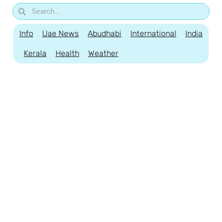
Info
Uae News
Abudhabi
International
India
Kerala
Health
Weather