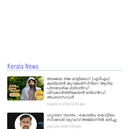
Kerala News
അക്ഷയ തങ്ക മാളിഗൈ’ (എടിഎം):
കല്യാണ്‍ ജുവലേഴ്‌സിന്‍റെ ആദ്യ
പ്രാദേശിക ബ്രാന്‍ഡ് :
ശിവകാര്‍ത്തികേയന്‍ ബ്രാന്‍ഡ്
അംബാസഡര്‍
August 3, 2026
12:25 pm
ഹൃദയാ ഘാതം : കൊല്ലം കൊട്ടിയം
സ്വദേശി യുവാവ് അജ്മാനിൽ മരിച്ചു
July 24, 2026
5:32 pm