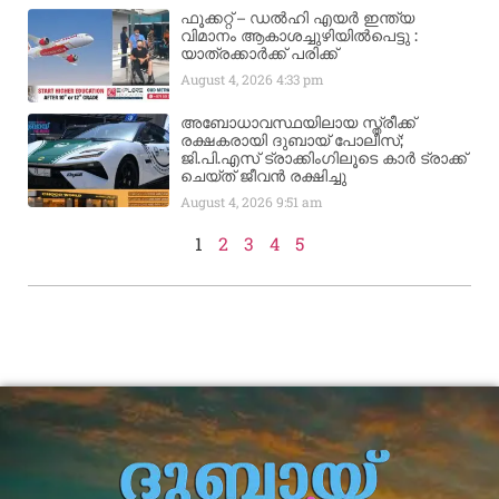
ഫൂക്കറ്റ് – ഡൽഹി എയര്‍ ഇന്ത്യ
വിമാനം ആകാശച്ചുഴിയില്‍പെട്ടു :
യാത്രക്കാര്‍ക്ക് പരിക്ക്
August 4, 2026
4:33 pm
അബോധാവസ്ഥയിലായ സ്ത്രീക്ക്
രക്ഷകരായി ദുബായ് പോലീസ്;
ജി.പി.എസ് ട്രാക്കിംഗിലൂടെ കാർ ട്രാക്ക്
ചെയ്ത് ജീവൻ രക്ഷിച്ചു
August 4, 2026
9:51 am
1
2
3
4
5