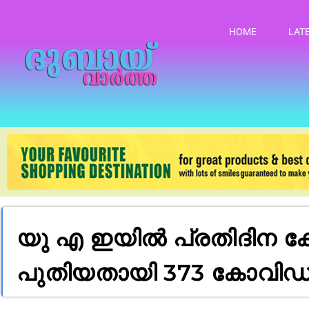
HOME
LAT
യു എ ഇയിൽ പ്രതിദിന ക
പുതിയതായി 373 കോവിഡ