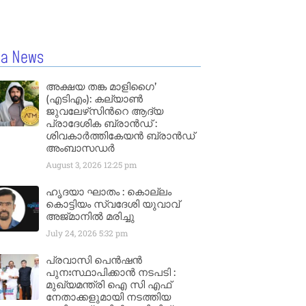
la News
അക്ഷയ തങ്ക മാളിഗൈ’
(എടിഎം): കല്യാണ്‍
ജുവലേഴ്‌സിന്‍റെ ആദ്യ
പ്രാദേശിക ബ്രാന്‍ഡ് :
ശിവകാര്‍ത്തികേയന്‍ ബ്രാന്‍ഡ്
അംബാസഡര്‍
August 3, 2026
12:25 pm
ഹൃദയാ ഘാതം : കൊല്ലം
കൊട്ടിയം സ്വദേശി യുവാവ്
അജ്മാനിൽ മരിച്ചു
July 24, 2026
5:32 pm
പ്രവാസി പെൻഷൻ
പുനഃസ്ഥാപിക്കാൻ നടപടി :
മുഖ്യമന്ത്രി ഐ സി എഫ്
നേതാക്കളുമായി നടത്തിയ