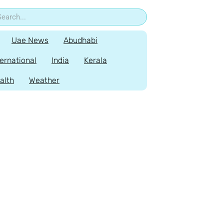
Uae News
Abudhabi
ternational
India
Kerala
alth
Weather