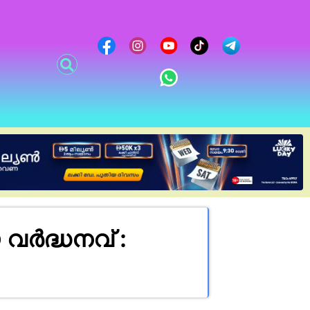
ർദ്ധനവ് :