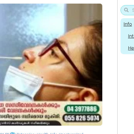
Info
In
He