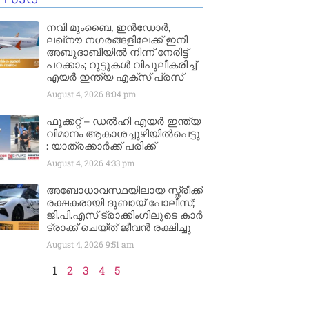
നവി മുംബൈ, ഇൻഡോർ,
ലഖ്നൗ നഗരങ്ങളിലേക്ക് ഇനി
അബുദാബിയിൽ നിന്ന് നേരിട്ട്
പറക്കാം; റൂട്ടുകൾ വിപുലീകരിച്ച്
എയർ ഇന്ത്യ എക്സ് പ്രസ്
August 4, 2026
8:04 pm
ഫൂക്കറ്റ് – ഡൽഹി എയര്‍ ഇന്ത്യ
വിമാനം ആകാശച്ചുഴിയില്‍പെട്ടു
: യാത്രക്കാര്‍ക്ക് പരിക്ക്
August 4, 2026
4:33 pm
അബോധാവസ്ഥയിലായ സ്ത്രീക്ക്
രക്ഷകരായി ദുബായ് പോലീസ്;
ജി.പി.എസ് ട്രാക്കിംഗിലൂടെ കാർ
ട്രാക്ക് ചെയ്ത് ജീവൻ രക്ഷിച്ചു
August 4, 2026
9:51 am
1
2
3
4
5