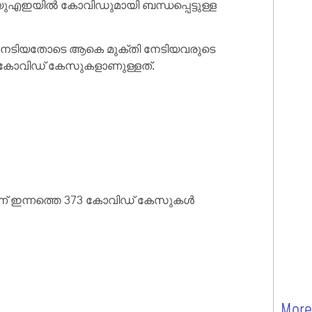
എഇയിൽ കോവിഡുമായി ബന്ധപ്പെട്ടുള്ള
തി നേടിയതോടെ ആകെ മുക്‌തി നേടിയവരുടെ
 കോവിഡ് കേസുകളാണുള്ളത്.
ാണ് ഇന്നത്തെ 373 കോവിഡ് കേസുകൾ
More