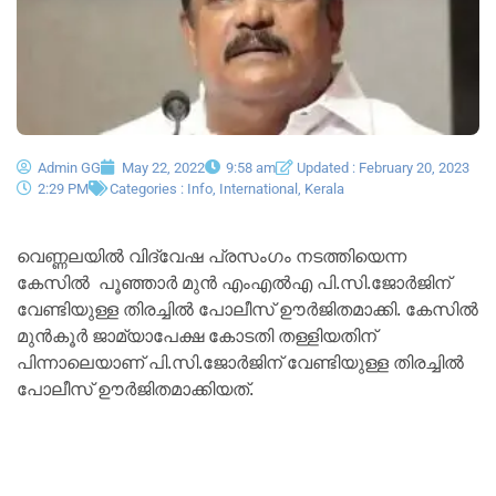
Admin GG
May 22, 2022
9:58 am
Updated : February 20, 2023
2:29 PM
Categories :
Info
,
International
,
Kerala
വെണ്ണലയിൽ വിദ്വേഷ പ്രസംഗം നടത്തിയെന്ന
കേസിൽ പൂഞ്ഞാര്‍ മുന്‍ എംഎല്‍എ പി.സി.ജോര്‍ജിന്
വേണ്ടിയുള്ള തിരച്ചില്‍ പോലീസ് ഊര്‍ജിതമാക്കി. കേസില്‍
മുന്‍കൂര്‍ ജാമ്യാപേക്ഷ കോടതി തള്ളിയതിന്
പിന്നാലെയാണ് പി.സി.ജോര്‍ജിന് വേണ്ടിയുള്ള തിരച്ചില്‍
പോലീസ് ഊര്‍ജിതമാക്കിയത്.