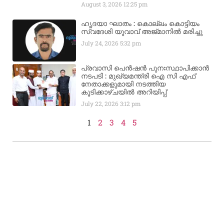
August 3, 2026
12:25 pm
ഹൃദയാ ഘാതം : കൊല്ലം കൊട്ടിയം
സ്വദേശി യുവാവ് അജ്മാനിൽ മരിച്ചു
July 24, 2026
5:32 pm
പ്രവാസി പെൻഷൻ പുനഃസ്ഥാപിക്കാൻ
നടപടി : മുഖ്യമന്ത്രി ഐ സി എഫ്
നേതാക്കളുമായി നടത്തിയ
കൂടിക്കാഴ്ചയിൽ അറിയിപ്പ്
July 22, 2026
3:12 pm
1
2
3
4
5