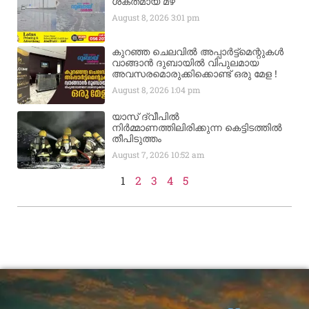
ശക്തമായ മഴ
August 8, 2026
3:01 pm
കുറഞ്ഞ ചെലവിൽ അപ്പാർട്ട്മെന്റുകൾ
വാങ്ങാൻ ദുബായിൽ വിപുലമായ
അവസരമൊരുക്കിക്കൊണ്ട് ഒരു മേള !
August 8, 2026
1:04 pm
യാസ് ദ്വീപിൽ
നിർമ്മാണത്തിലിരിക്കുന്ന കെട്ടിടത്തിൽ
തീപിടുത്തം
August 7, 2026
10:52 am
1
2
3
4
5