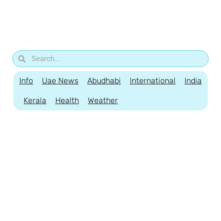
Info
Uae News
Abudhabi
International
India
Kerala
Health
Weather