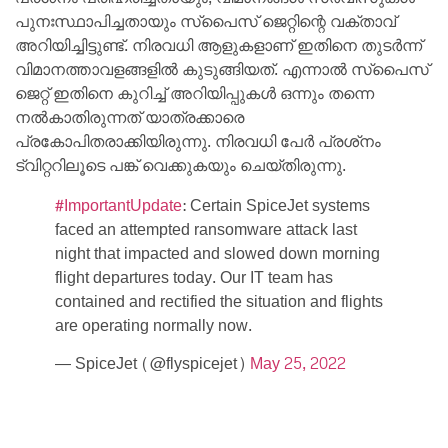
പുനഃസ്ഥാപിച്ചതായും സ്‌പൈസ് ജെറ്റിന്റെ വക്താവ്
അറിയിച്ചിട്ടുണ്ട്. നിരവധി ആളുകളാണ് ഇതിനെ തുടർന്ന്
വിമാനത്താവളങ്ങളിൽ കുടുങ്ങിയത്. എന്നാൽ സ്‌പൈസ്
ജെറ്റ് ഇതിനെ കുറിച്ച് അറിയിപ്പുകൾ ഒന്നും തന്നെ
നൽകാതിരുന്നത് യാത്രക്കാരെ
പ്രകോപിതരാക്കിയിരുന്നു. നിരവധി പേർ പ്രശ്‌നം
ട്വിറ്ററിലൂടെ പങ്ക് വെക്കുകയും ചെയ്തിരുന്നു.
#ImportantUpdate
: Certain SpiceJet systems
faced an attempted ransomware attack last
night that impacted and slowed down morning
flight departures today. Our IT team has
contained and rectified the situation and flights
are operating normally now.
— SpiceJet (@flyspicejet)
May 25, 2022