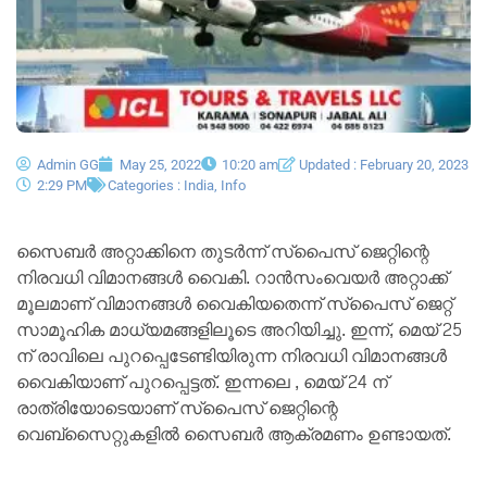
Admin GG
May 25, 2022
10:20 am
Updated : February 20, 2023
2:29 PM
Categories :
India
,
Info
സൈബർ അറ്റാക്കിനെ തുടർന്ന് സ്‌പൈസ് ജെറ്റിന്റെ
നിരവധി വിമാനങ്ങൾ വൈകി. റാൻസംവെയർ അറ്റാക്ക്
മൂലമാണ് വിമാനങ്ങൾ വൈകിയതെന്ന് സ്‌പൈസ് ജെറ്റ്
സാമൂഹിക മാധ്യമങ്ങളിലൂടെ അറിയിച്ചു. ഇന്ന്, മെയ് 25
ന് രാവിലെ പുറപ്പെടേണ്ടിയിരുന്ന നിരവധി വിമാനങ്ങൾ
വൈകിയാണ് പുറപ്പെട്ടത്. ഇന്നലെ , മെയ് 24 ന്
രാത്രിയോടെയാണ് സ്‌പൈസ് ജെറ്റിന്റെ
വെബ്സൈറ്റുകളിൽ സൈബർ ആക്രമണം ഉണ്ടായത്.