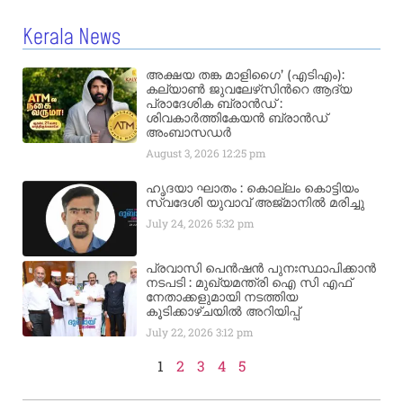
Kerala News
അക്ഷയ തങ്ക മാളിഗൈ’ (എടിഎം):
കല്യാണ്‍ ജുവലേഴ്‌സിന്‍റെ ആദ്യ
പ്രാദേശിക ബ്രാന്‍ഡ് :
ശിവകാര്‍ത്തികേയന്‍ ബ്രാന്‍ഡ്
അംബാസഡര്‍
August 3, 2026
12:25 pm
ഹൃദയാ ഘാതം : കൊല്ലം കൊട്ടിയം
സ്വദേശി യുവാവ് അജ്മാനിൽ മരിച്ചു
July 24, 2026
5:32 pm
പ്രവാസി പെൻഷൻ പുനഃസ്ഥാപിക്കാൻ
നടപടി : മുഖ്യമന്ത്രി ഐ സി എഫ്
നേതാക്കളുമായി നടത്തിയ
കൂടിക്കാഴ്ചയിൽ അറിയിപ്പ്
July 22, 2026
3:12 pm
1
2
3
4
5