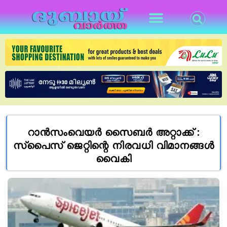
റാൻസംവെയർ സൈബർ അറ്റാക്ക് :
സ്‌പൈസ് ജെറ്റിന്റെ നിരവധി വിമാനങ്ങൾ
വൈകി