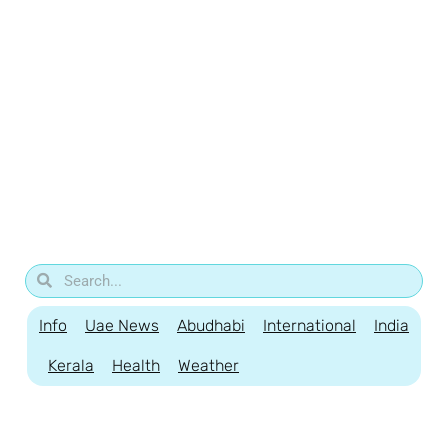
Info
Uae News
Abudhabi
International
India
Kerala
Health
Weather