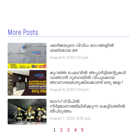
More Posts
ഷാർജയുടെ വിവിധ ഭാഗങ്ങളിൽ
ശക്തമായ മഴ
August 8, 2026
3:01 pm
കുറഞ്ഞ ചെലവിൽ അപ്പാർട്ട്മെന്റുകൾ
വാങ്ങാൻ ദുബായിൽ വിപുലമായ
അവസരമൊരുക്കിക്കൊണ്ട് ഒരു മേള !
August 8, 2026
1:04 pm
യാസ് ദ്വീപിൽ
നിർമ്മാണത്തിലിരിക്കുന്ന കെട്ടിടത്തിൽ
തീപിടുത്തം
August 7, 2026
10:52 am
1
2
3
4
5