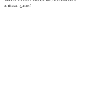
നിർവഹിച്ചക്കത്.