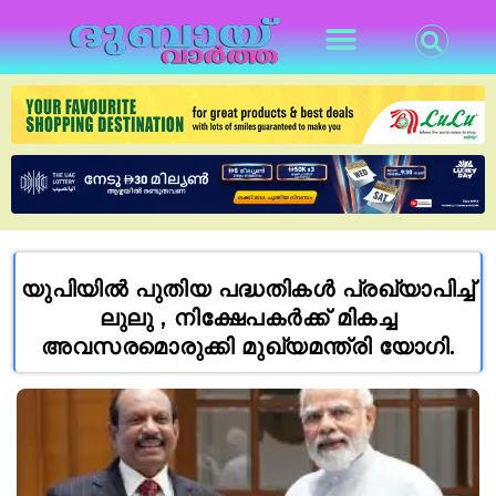
യുപിയിൽ പുതിയ പദ്ധതികൾ പ്രഖ്യാപിച്ച്
ലുലു , നിക്ഷേപകർക്ക് മികച്ച
അവസരമൊരുക്കി മുഖ്യമന്ത്രി യോഗി.