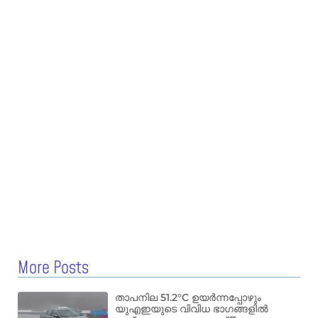
More Posts
താപനില 51.2°C ഉയർന്നപ്പോഴും
യുഎഇയുടെ വിവിധ ഭാഗങ്ങളിൽ