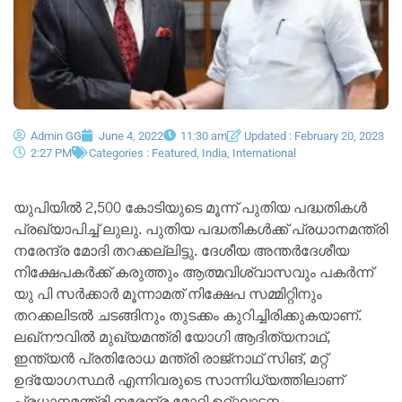
Admin GG
June 4, 2022
11:30 am
Updated : February 20, 2023
2:27 PM
Categories :
Featured
,
India
,
International
യുപിയിൽ 2,500 കോടിയുടെ മൂന്ന് പുതിയ പദ്ധതികൾ
പ്രഖ്യാപിച്ച് ലുലു. പുതിയ പദ്ധതികൾക്ക് പ്രധാനമന്ത്രി
നരേന്ദ്ര മോദി തറക്കല്ലിട്ടു. ദേശീയ അന്തർദേശീയ
നിക്ഷേപകർക്ക് കരുത്തും ആത്മവിശ്വാസവും പകർന്ന്
യു പി സർക്കാർ മൂന്നാമത് നിക്ഷേപ സമ്മിറ്റിനും
തറക്കലിടൽ ചടങ്ങിനും തുടക്കം കുറിച്ചിരിക്കുകയാണ്.
ലഖ്‌നൗവിൽ മുഖ്യമന്ത്രി യോഗി ആദിത്യനാഥ്,
ഇന്ത്യൻ പ്രതിരോധ മന്ത്രി രാജ്‌നാഥ് സിങ്, മറ്റ്
ഉദ്യോഗസ്ഥർ എന്നിവരുടെ സാന്നിധ്യത്തിലാണ്
പ്രധാനമന്ത്രി നരേന്ദ്ര മോദി ഉദ്ഘാടനം