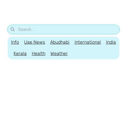
Info
Uae News
Abudhabi
International
India
Kerala
Health
Weather