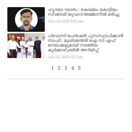
ഹൃദയാ ഘാതം : കൊല്ലം കൊട്ടിയം
സ്വദേശി യുവാവ് അജ്മാനിൽ മരിച്ചു
July 24, 2026
5:32 pm
പ്രവാസി പെൻഷൻ പുനഃസ്ഥാപിക്കാൻ
നടപടി : മുഖ്യമന്ത്രി ഐ സി എഫ്
നേതാക്കളുമായി നടത്തിയ
കൂടിക്കാഴ്ചയിൽ അറിയിപ്പ്
July 22, 2026
3:12 pm
1
2
3
4
5