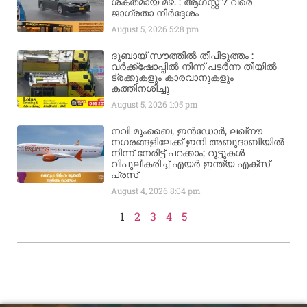
ശക്തമായ മഴ. : ആഗസ്റ്റ് 7 വരെ
ജാഗ്രതാ നിർദ്ദേശം
August 5, 2026
5:28 pm
ദുബായ് സൗത്തിൽ തീപിടുത്തം :
വർക്ക്‌ഷോപ്പിൽ നിന്ന് പടർന്ന തീയിൽ
ട്രക്കുകളും കാരവാനുകളും
കത്തിനശിച്ചു
August 5, 2026
1:05 pm
നവി മുംബൈ, ഇൻഡോർ, ലഖ്നൗ
നഗരങ്ങളിലേക്ക് ഇനി അബുദാബിയിൽ
നിന്ന് നേരിട്ട് പറക്കാം; റൂട്ടുകൾ
വിപുലീകരിച്ച് എയർ ഇന്ത്യ എക്സ്
പ്രസ്
August 4, 2026
8:04 pm
1
2
3
4
5