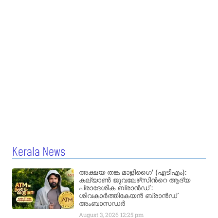
Kerala News
അക്ഷയ തങ്ക മാളിഗൈ’ (എടിഎം):
കല്യാണ്‍ ജുവലേഴ്‌സിന്‍റെ ആദ്യ
പ്രാദേശിക ബ്രാന്‍ഡ് :
ശിവകാര്‍ത്തികേയന്‍ ബ്രാന്‍ഡ്
അംബാസഡര്‍
August 3, 2026
12:25 pm