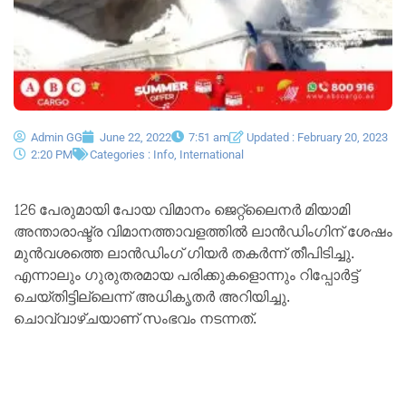
Admin GG
June 22, 2022
7:51 am
Updated : February 20, 2023
2:20 PM
Categories :
Info
,
International
126 പേരുമായി പോയ വിമാനം ജെറ്റ്‌ലൈനർ മിയാമി
അന്താരാഷ്ട്ര വിമാനത്താവളത്തിൽ ലാൻഡിംഗിന് ശേഷം
മുൻവശത്തെ ലാൻഡിംഗ് ഗിയർ തകർന്ന് തീപിടിച്ചു.
എന്നാലും ഗുരുതരമായ പരിക്കുകളൊന്നും റിപ്പോർട്ട്
ചെയ്തിട്ടില്ലെന്ന് അധികൃതർ അറിയിച്ചു.
ചൊവ്വാഴ്ചയാണ് സംഭവം നടന്നത്.