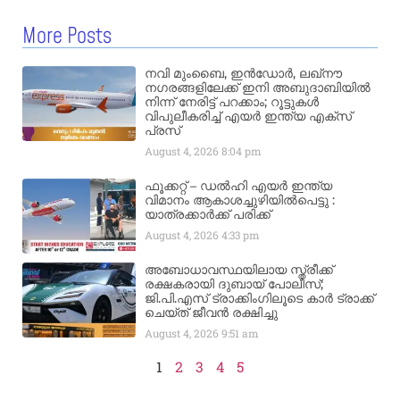
More Posts
നവി മുംബൈ, ഇൻഡോർ, ലഖ്നൗ
നഗരങ്ങളിലേക്ക് ഇനി അബുദാബിയിൽ
നിന്ന് നേരിട്ട് പറക്കാം; റൂട്ടുകൾ
വിപുലീകരിച്ച് എയർ ഇന്ത്യ എക്സ്
പ്രസ്
August 4, 2026
8:04 pm
ഫൂക്കറ്റ് – ഡൽഹി എയര്‍ ഇന്ത്യ
വിമാനം ആകാശച്ചുഴിയില്‍പെട്ടു :
യാത്രക്കാര്‍ക്ക് പരിക്ക്
August 4, 2026
4:33 pm
അബോധാവസ്ഥയിലായ സ്ത്രീക്ക്
രക്ഷകരായി ദുബായ് പോലീസ്;
ജി.പി.എസ് ട്രാക്കിംഗിലൂടെ കാർ ട്രാക്ക്
ചെയ്ത് ജീവൻ രക്ഷിച്ചു
August 4, 2026
9:51 am
1
2
3
4
5