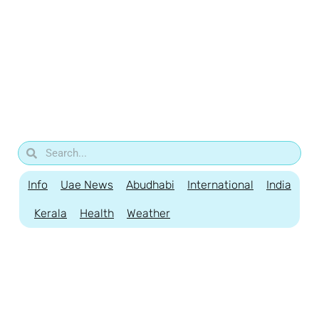
Info
Uae News
Abudhabi
International
India
Kerala
Health
Weather