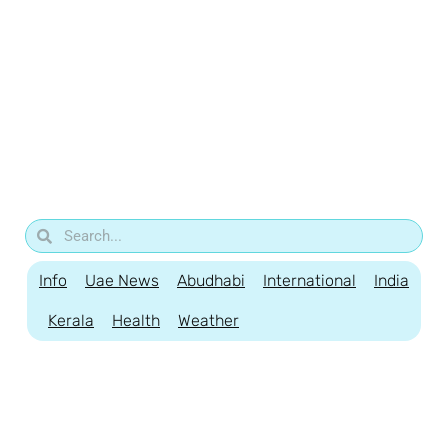
Info
Uae News
Abudhabi
International
India
Kerala
Health
Weather