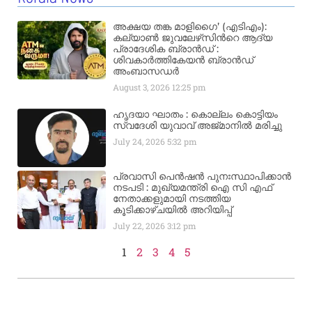
അക്ഷയ തങ്ക മാളിഗൈ’ (എടിഎം):
കല്യാണ്‍ ജുവലേഴ്‌സിന്‍റെ ആദ്യ
പ്രാദേശിക ബ്രാന്‍ഡ് :
ശിവകാര്‍ത്തികേയന്‍ ബ്രാന്‍ഡ്
അംബാസഡര്‍
August 3, 2026
12:25 pm
ഹൃദയാ ഘാതം : കൊല്ലം കൊട്ടിയം
സ്വദേശി യുവാവ് അജ്മാനിൽ മരിച്ചു
July 24, 2026
5:32 pm
പ്രവാസി പെൻഷൻ പുനഃസ്ഥാപിക്കാൻ
നടപടി : മുഖ്യമന്ത്രി ഐ സി എഫ്
നേതാക്കളുമായി നടത്തിയ
കൂടിക്കാഴ്ചയിൽ അറിയിപ്പ്
July 22, 2026
3:12 pm
1
2
3
4
5