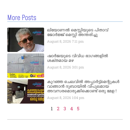
More Posts
ലിയോണൽ മെസ്സിയുടെ പിതാവ്
ജോർജ്ജ് മെസ്സി അന്തരിച്ചു
August 8, 2026
7:11 pm
ഷാർജയുടെ വിവിധ ഭാഗങ്ങളിൽ
ശക്തമായ മഴ
August 8, 2026
3:01 pm
കുറഞ്ഞ ചെലവിൽ അപ്പാർട്ട്മെന്റുകൾ
വാങ്ങാൻ ദുബായിൽ വിപുലമായ
അവസരമൊരുക്കിക്കൊണ്ട് ഒരു മേള !
August 8, 2026
1:04 pm
1
2
3
4
5