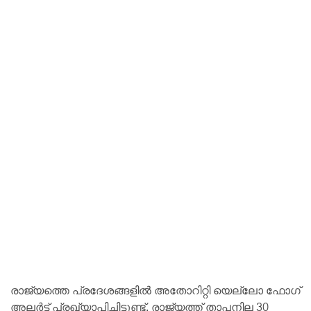
രാജ്യത്തെ പ്രദേശങ്ങളിൽ അതോറിറ്റി യെല്ലോ ഫോഗ്
അലർട്ട് പ്രഖ്യാപിച്ചിട്ടുണ്ട്. രാജ്യത്ത് താപനില 30