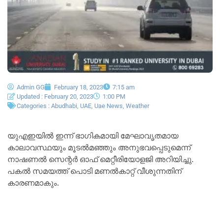
Admin GG
February 18, 2023
7:15 am
Updated : February 20, 2023
1:00 PM
Categories :
Abudhabi
,
UAE
,
Uae News
,
Weather
യുഎഇയിൽ ഇന്ന് ഭാഗികമായി മേഘാവൃതമായ
കാലാവസ്ഥയും മൂടൽമഞ്ഞും അനുഭവപ്പെടുമെന്ന്
നാഷണൽ സെന്റർ ഓഫ് മെറ്റീരിയോളജി അറിയിച്ചു.
പകൽ സമയത്ത് പൊടി മണൽകാറ്റ് വീശുന്നതിന്
കാരണമാകും.