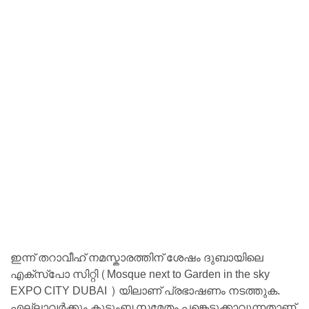
ഇന്ന് തറാവീഹ് നമസ്കാരത്തിന് ശേഷം ദുബായിലെ
എക്‌സ്‌പോ സിറ്റി (Mosque next to Garden in the sky
EXPO CITY DUBAI ) യിലാണ് പ്രഭാഷണം നടത്തുക.
എല്ലാവർക്കും കുടുംബ സമേതം പങ്കെടുക്കാവുന്നതാണ്.