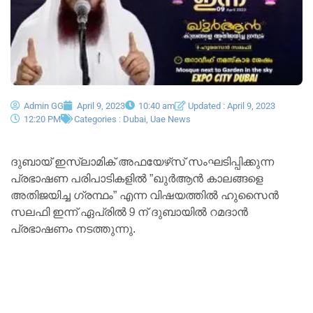
Admin GG
April 9, 2023
10:40 am
Updated : April 9, 2023
12:20 PM
Categories :
Dubai
,
Uae News
ദുബായ് ഇസ്ലാമിക് അഫയേഴ്‌സ് സംഘടിപ്പിക്കുന്ന
പ്രഭാഷണ പരിപാടികളിൽ ”ഖുർആൻ കാലങ്ങളെ
അതിജയിച്ച ഗ്രന്ഥം” എന്ന വിഷയത്തിൽ ഹുസൈൻ
സലഫി ഇന്ന് ഏപ്രിൽ 9 ന് ദുബായിൽ റമദാൻ
പ്രഭാഷണം നടത്തുന്നു.