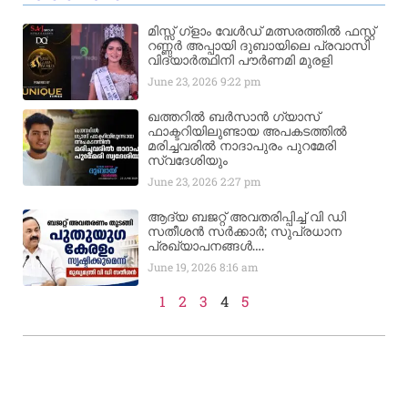
മിസ്സ്‌ ഗ്ളാം വേൾഡ് മത്സരത്തിൽ ഫസ്റ്റ്
റണ്ണർ അപ്പായി ദുബായിലെ പ്രവാസി
വിദ്യാർത്ഥിനി പൗർണമി മുരളി
June 23, 2026
9:22 pm
ഖത്തറിൽ ബർസാൻ ഗ്യാസ്
ഫാക്ടറിയിലുണ്ടായ അപകടത്തിൽ
മരിച്ചവരിൽ നാദാപുരം പുറമേരി
സ്വദേശിയും
June 23, 2026
2:27 pm
ആദ്യ ബജറ്റ് അവതരിപ്പിച്ച് വി ഡി
സതീശൻ സർക്കാർ; സുപ്രധാന
പ്രഖ്യാപനങ്ങൾ….
June 19, 2026
8:16 am
1
2
3
4
5