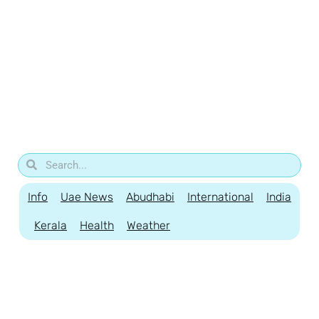
Info
Uae News
Abudhabi
International
India
Kerala
Health
Weather