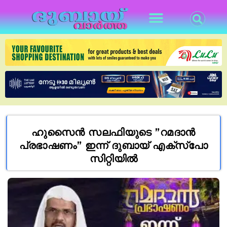
ഹുസൈൻ സലഫിയുടെ ”റമദാൻ
പ്രഭാഷണം” ഇന്ന് ദുബായ് എക്സ്പോ
സിറ്റിയിൽ