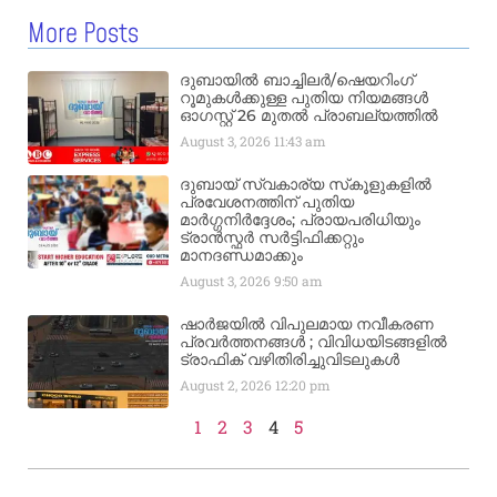
More Posts
ദുബായിൽ ബാച്ചിലർ/ഷെയറിംഗ്
റൂമുകൾക്കുള്ള പുതിയ നിയമങ്ങൾ
ഓഗസ്റ്റ് 26 മുതൽ പ്രാബല്യത്തിൽ
August 3, 2026
11:43 am
ദുബായ് സ്വകാര്യ സ്‌കൂളുകളിൽ
പ്രവേശനത്തിന് പുതിയ
മാർഗ്ഗനിർദ്ദേശം; പ്രായപരിധിയും
ട്രാൻസ്ഫർ സർട്ടിഫിക്കറ്റും
മാനദണ്ഡമാക്കും
August 3, 2026
9:50 am
ഷാർജയിൽ വിപുലമായ നവീകരണ
പ്രവർത്തനങ്ങൾ ; വിവിധയിടങ്ങളിൽ
ട്രാഫിക് വഴിതിരിച്ചുവിടലുകൾ
August 2, 2026
12:20 pm
1
2
3
4
5