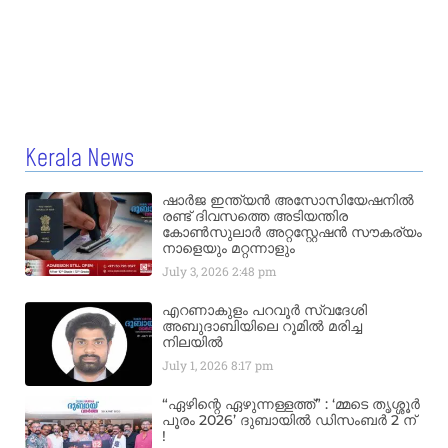
Kerala News
ഷാർജ ഇന്ത്യൻ അസോസിയേഷനിൽ
രണ്ട് ദിവസത്തെ അടിയന്തിര
കോൺസുലാർ അറ്റസ്റ്റേഷൻ സൗകര്യം
നാളെയും മറ്റന്നാളും
July 3, 2026
2:48 pm
എറണാകുളം പറവൂർ സ്വദേശി
അബുദാബിയിലെ റൂമിൽ മരിച്ച
നിലയിൽ
July 1, 2026
8:17 pm
“ഏഴിന്റെ ഏഴുന്നള്ളത്ത്” : ‘മ്മടെ തൃശ്ശൂർ
പൂരം 2026’ ദുബായിൽ ഡിസംബർ 2 ന്
!