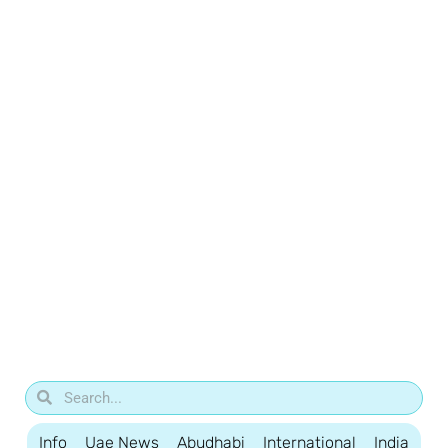
Info
Uae News
Abudhabi
International
India