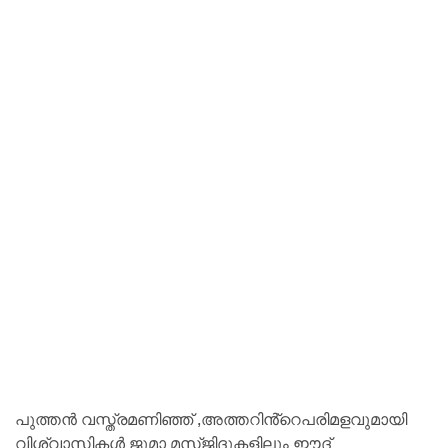
പുത്തൻ വസ്ത്രമണിഞ്ഞ് ,അത്തറിൻ്റെപരിമളവുമായി
വിശ്വാസികൾ ജുമാ മസ്ജിദുകളിലും ഈദ്