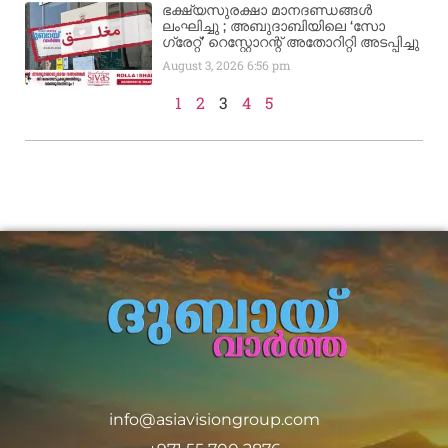
ഭക്ഷ്യസുരക്ഷാ മാനദണ്ഡങ്ങൾ
ലംഘിച്ചു ; അബുദാബിയിലെ ‘സോ
ഗ്രേറ്റ്’ റെസ്റ്റോറന്റ് അതോറിറ്റി അടപ്പിച്ചു
August 3, 2026
6:56 pm
1
2
3
4
5
info@asiavisiongroup.com