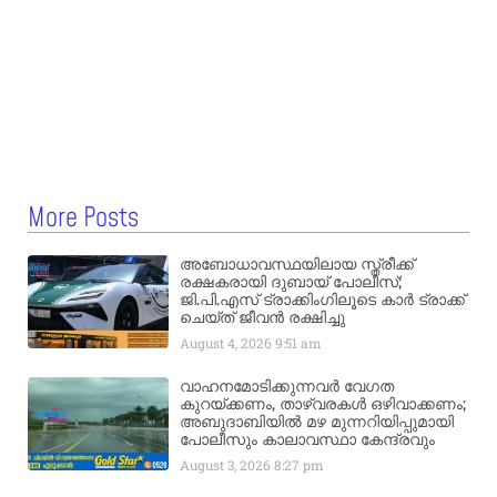
More Posts
അബോധാവസ്ഥയിലായ സ്ത്രീക്ക്
രക്ഷകരായി ദുബായ് പോലീസ്;
ജി.പി.എസ് ട്രാക്കിംഗിലൂടെ കാർ ട്രാക്ക്
ചെയ്ത് ജീവൻ രക്ഷിച്ചു
August 4, 2026
9:51 am
വാഹനമോടിക്കുന്നവർ വേഗത
കുറയ്ക്കണം, താഴ്‌വരകൾ ഒഴിവാക്കണം;
അബുദാബിയിൽ മഴ മുന്നറിയിപ്പുമായി
പോലീസും കാലാവസ്ഥാ കേന്ദ്രവും
August 3, 2026
8:27 pm