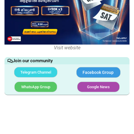
Visit website
Join our community
Telegram Channel
Facebook Group
WhatsApp Group
Google News