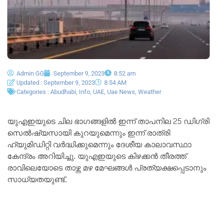
Admin GG
September 9, 2023
8:52 am
Updated : September 9, 2023
8:54 AM
Categories :
Abudhabi
,
Info
,
UAE
,
Uae News
,
Weather
യുഎഇയുടെ ചില ഭാഗങ്ങളിൽ ഇന്ന് താപനില 25 ഡിഗ്രി
സെൽഷ്യസായി കുറയുമെന്നും ഇന്ന് രാത്രി
ഹ്യുമിഡിറ്റി വർദ്ധിക്കുമെന്നും ദേശീയ കാലാവസ്ഥാ
കേന്ദ്രം അറിയിച്ചു. യുഎഇയുടെ കിഴക്കൻ തീരത്ത്
രാവിലെയോടെ താഴ്ന്ന മഴ മേഘങ്ങൾ പ്രത്യക്ഷപ്പെടാനും
സാധ്യതയുണ്ട്.