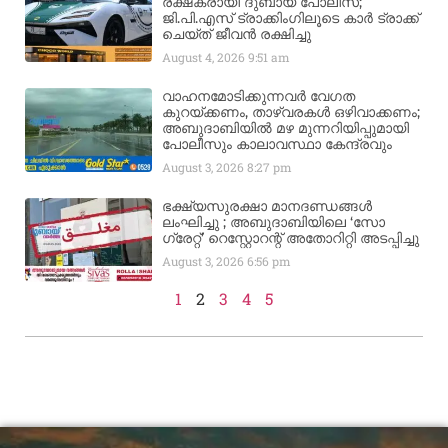
രക്ഷകരായി ദുബായ് പോലീസ്;
ജി.പി.എസ് ട്രാക്കിംഗിലൂടെ കാർ ട്രാക്ക്
ചെയ്ത് ജീവൻ രക്ഷിച്ചു
August 4, 2026
9:51 am
വാഹനമോടിക്കുന്നവർ വേഗത
കുറയ്ക്കണം, താഴ്‌വരകൾ ഒഴിവാക്കണം;
അബുദാബിയിൽ മഴ മുന്നറിയിപ്പുമായി
പോലീസും കാലാവസ്ഥാ കേന്ദ്രവും
August 3, 2026
8:27 pm
ഭക്ഷ്യസുരക്ഷാ മാനദണ്ഡങ്ങൾ
ലംഘിച്ചു ; അബുദാബിയിലെ ‘സോ
ഗ്രേറ്റ്’ റെസ്റ്റോറന്റ് അതോറിറ്റി അടപ്പിച്ചു
August 3, 2026
6:56 pm
1
2
3
4
5