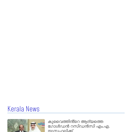
Kerala News
കുവൈത്തിൻ്റെ ആദ്യത്തെ
ഗോൾഡൻ റസിഡൻസി എം.എ.
യൂസഫലിക്ക്