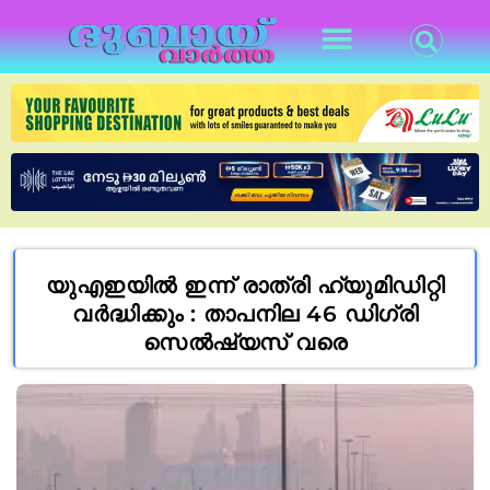
യുഎഇയിൽ ഇന്ന് രാത്രി ഹ്യുമിഡിറ്റി
വർദ്ധിക്കും : താപനില 46 ഡിഗ്രി
സെൽഷ്യസ് വരെ