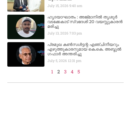
July 15, 2026
9:40 am
ഹൃദയാഘാതം : അജ്​മാനിൽ തൃശൂർ
വടക്കേകാട് സ്വദേശി 20 വയസ്സുകാരൻ
മരിച്ചു
July 13, 2026
7:03 pm
പ്രമുഖ കൺസൾട്ടന്റ എഞ്ചിനീയറും
എഴുത്തുകാരനുമായ കെ.കെ. അബ്ദുൽ
ഗഫാർ അന്തരിച്ചു
July 5, 2026
12:31 pm
1
2
3
4
5