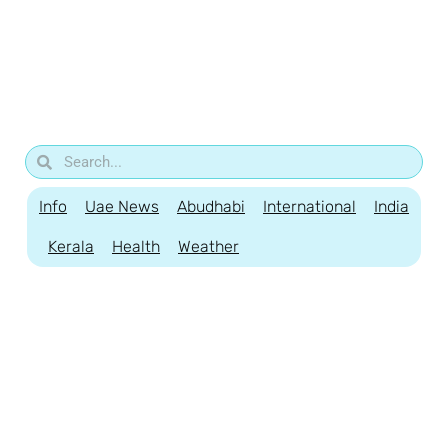
Info
Uae News
Abudhabi
International
India
Kerala
Health
Weather