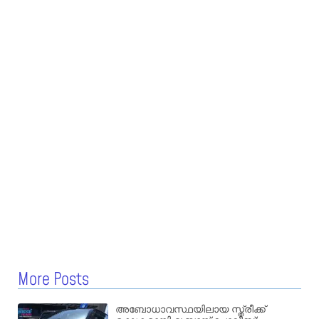
More Posts
അബോധാവസ്ഥയിലായ സ്ത്രീക്ക്