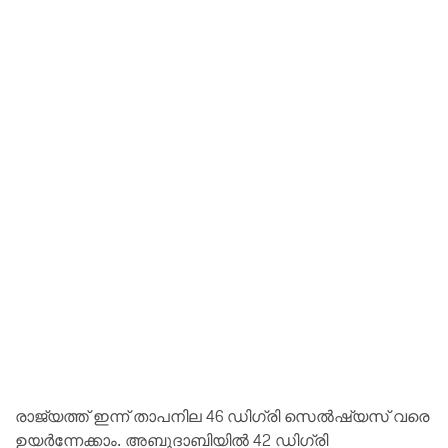
രാജ്യത്ത് ഇന്ന് താപനില 46 ഡിഗ്രി സെൽഷ്യസ് വരെ
ഉയർന്നേക്കാം. അബുദാബിയിൽ 42 ഡിഗ്രി