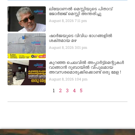
ലിയോണൽ മെസ്സിയുടെ പിതാവ്
ജോർജ്ജ് മെസ്സി അന്തരിച്ചു
August 8, 2026
7:11 pm
ഷാർജയുടെ വിവിധ ഭാഗങ്ങളിൽ
ശക്തമായ മഴ
August 8, 2026
3:01 pm
കുറഞ്ഞ ചെലവിൽ അപ്പാർട്ട്മെന്റുകൾ
വാങ്ങാൻ ദുബായിൽ വിപുലമായ
അവസരമൊരുക്കിക്കൊണ്ട് ഒരു മേള !
August 8, 2026
1:04 pm
1
2
3
4
5