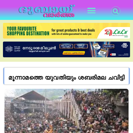
മൂന്നാമത്തെ യുവതിയും ശബരിമല ചവിട്ടി