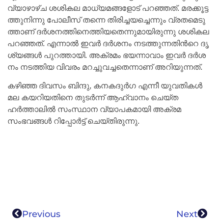
വ്യാ​ഴാ​ഴ്ച ശ​ശി​ക​ല മാ​ധ്യ​മ​ങ്ങ​ളോ​ട് പ​റ​ഞ്ഞ​ത്. മ​ര​ക്കൂ​ട്ട​
ത്തു​നി​ന്നു പോ​ലീ​സ് ത​ന്നെ തി​രി​ച്ച​യ​ച്ചെ​ന്നും വ്ര​ത​മെടു​
ത്താ​ണ് ദ​ർ​ശ​ന​ത്തി​നെ​ത്തി​യ​തെ​ന്നു​മാ​യി​രു​ന്നു ശ​ശി​ക​ല
പ​റ​ഞ്ഞ​ത്. എന്നാൽ ഇ​വ​ർ ദ​ർ​ശ​നം ന​ട​ത്തു​ന്ന​തി​ന്‍റെ ദൃ​
ശ്യ​ങ്ങ​ൾ പു​റ​ത്താ​യി. അ​ക്ര​മം ഭ​യ​ന്നാ​വാം ഇ​വ​ർ ദ​ർ​ശ​
നം ന​ട​ത്തി​യ വി​വ​രം മ​റ​ച്ചു​വ​ച്ച​തെ​ന്നാ​ണ് അ​റി​യു​ന്ന​ത്.
കഴിഞ്ഞ ദിവസം ബിന്ദു, കനകദുർഗ എന്നീ യുവതികൾ
മല കയറിയതിനെ തുടർന്ന് ആഹ്വാനം ചെയ്ത
ഹർത്താലിൽ സംസ്ഥാന വ്യാപകമായി അക്രമ
സംഭവങ്ങൾ റിപ്പോർട്ട് ചെയ്തിരുന്നു.
Previous
Next