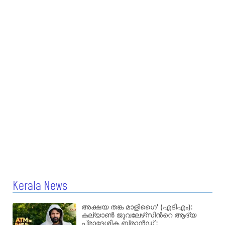
Kerala News
അക്ഷയ തങ്ക മാളിഗൈ’ (എടിഎം):
കല്യാണ്‍ ജുവലേഴ്‌സിന്‍റെ ആദ്യ
പ്രാദേശിക ബ്രാന്‍ഡ് :