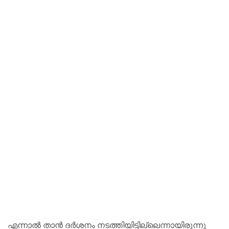
എ​ന്നാ​ൽ താ​ൻ ദ​ർ​ശ​നം ന​ട​ത്തി​യി​ട്ടി​ല്ലെ​ന്നാ​യി​രു​ന്നു