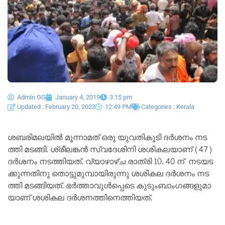
Admin GG
January 4, 2019
3:15 pm
Updated : February 20, 2023
12:49 PM
Categories :
Kerala
ശ​ബ​രി​മ​ല​യി​ൽ മൂന്നാമത് ഒ​രു യു​വ​തി​കൂ​ടി ദ​ർ​ശ​നം ന​ട​
ത്തി മ​ട​ങ്ങി. ശ്രീ​ല​ങ്ക​ൻ സ്വ​ദേ​ശി​നി ശ​ശി​ക​ല​യാ​ണ് (47)
ദ​ർ​ശ​നം ന​ട​ത്തി​യ​ത്. വ്യാ​ഴാ​ഴ്ച രാ​ത്രി 10. 40 ന് ​ ന​ട‍​യ​ട​
ക്കു​ന്ന​തി​നു തൊ​ട്ടു​മു​മ്പാ​യി​രു​ന്നു ശ​ശി​ക​ല ദ​ർ​ശ​നം ന​ട​
ത്തി മ​ട​ങ്ങി​യ​ത്. ഭ​ർ​ത്താ​വു​ൾ​പ്പെ​ടെ കു​ടും​ബാം​ഗ​ങ്ങ​ളു​മാ​
യാ​ണ് ശ​ശി​ക​ല ദ​ർ​ശ​ന​ത്തി​നെ​ത്തി​യ​ത്.