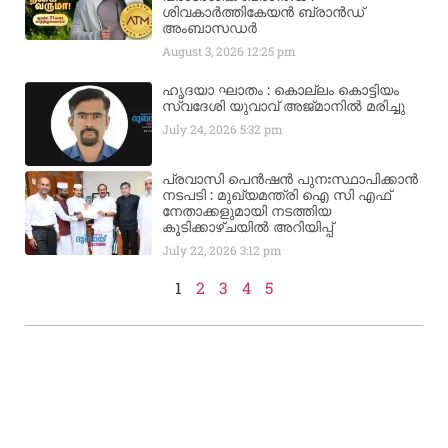
ശിവകാര്‍ത്തികേയന്‍ ബ്രാന്‍ഡ്
അംബാസഡര്‍
August 3, 2026
12:25 pm
ഹൃദയാ ഘാതം : കൊല്ലം കൊട്ടിയം
സ്വദേശി യുവാവ് അജ്മാനിൽ മരിച്ചു
July 24, 2026
5:32 pm
പ്രവാസി പെൻഷൻ പുനഃസ്ഥാപിക്കാൻ
നടപടി : മുഖ്യമന്ത്രി ഐ സി എഫ്
നേതാക്കളുമായി നടത്തിയ
കൂടിക്കാഴ്ചയിൽ അറിയിപ്പ്
July 22, 2026
3:12 pm
1
2
3
4
5