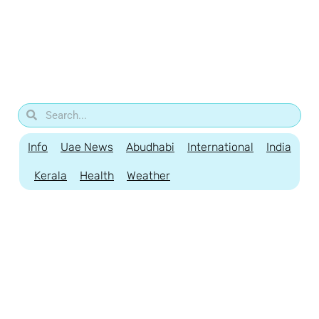
Info
Uae News
Abudhabi
International
India
Kerala
Health
Weather