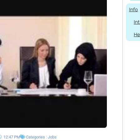
Info
In
He
12:47 PM
Categories :
Jobs