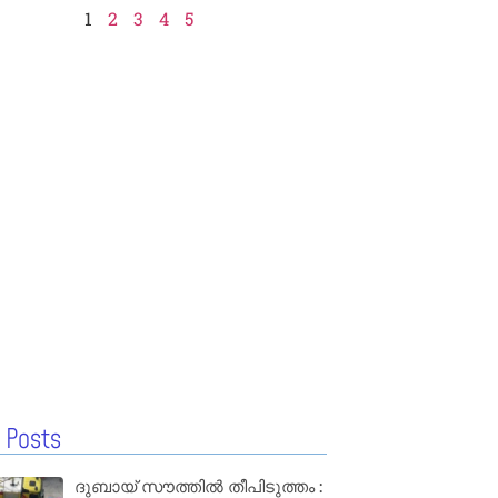
1
2
3
4
5
 Posts
ദുബായ് സൗത്തിൽ തീപിടുത്തം :