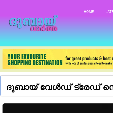
HOME
LAT
ദുബായ് വേൾഡ് ട്രേഡ് 