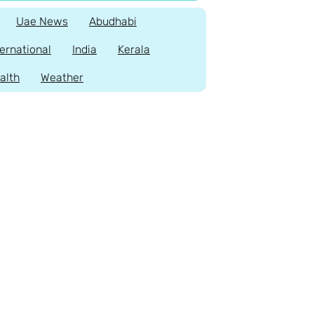
Uae News
Abudhabi
ternational
India
Kerala
alth
Weather