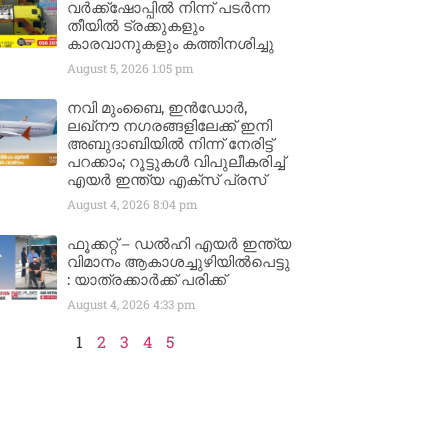
വർക്ക്‌ഷോപ്പിൽ നിന്ന് പടർന്ന
തീയിൽ ട്രക്കുകളും
കാരവാനുകളും കത്തിനശിച്ചു
August 5, 2026
1:05 pm
നവി മുംബൈ, ഇൻഡോർ,
ലഖ്നൗ നഗരങ്ങളിലേക്ക് ഇനി
അബുദാബിയിൽ നിന്ന് നേരിട്ട്
പറക്കാം; റൂട്ടുകൾ വിപുലീകരിച്ച്
എയർ ഇന്ത്യ എക്സ് പ്രസ്
August 4, 2026
8:04 pm
ഫൂക്കറ്റ് – ഡൽഹി എയര്‍ ഇന്ത്യ
വിമാനം ആകാശച്ചുഴിയില്‍പെട്ടു
: യാത്രക്കാര്‍ക്ക് പരിക്ക്
August 4, 2026
4:33 pm
1
2
3
4
5