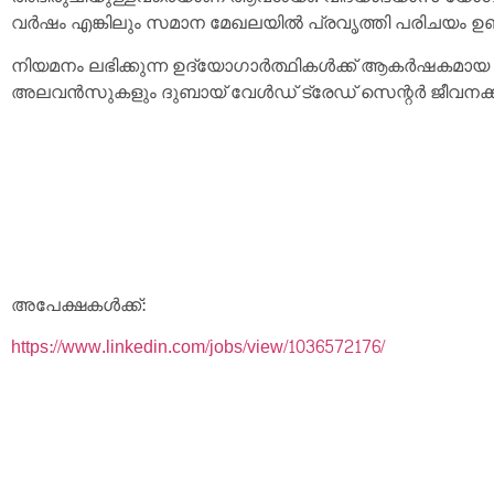
വർഷം എങ്കിലും സമാന മേഖലയിൽ പ്രവൃത്തി പരിചയം ഉണ്
നിയമനം ലഭിക്കുന്ന ഉദ്യോഗാർത്ഥികൾക്ക് ആകർഷകമായ 
അലവൻസുകളും ദുബായ് വേൾഡ് ട്രേഡ് സെന്റർ ജീവനക്കാർക്
അപേക്ഷകൾക്ക്:
https://www.linkedin.com/jobs/view/1036572176/