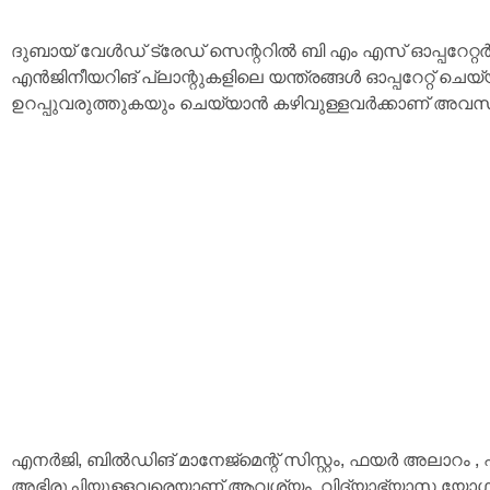
ദുബായ് വേൾഡ് ട്രേഡ് സെന്ററിൽ ബി എം എസ് ഓപ്പറേറ്റർ 
എൻജിനീയറിങ് പ്ലാന്റുകളിലെ യന്ത്രങ്ങൾ ഓപ്പറേറ്റ് ച
ഉറപ്പുവരുത്തുകയും ചെയ്യാൻ കഴിവുള്ളവർക്കാണ് അവസ
എനർജി, ബിൽഡിങ് മാനേജ്‌മെന്റ് സിസ്റ്റം, ഫയർ അലാറം
അഭിരുചിയുള്ളവരെയാണ് ആവശ്യം. വിദ്യാഭ്യാസ യോഗ്യത,