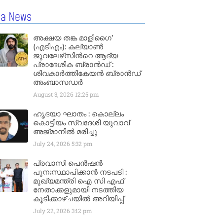
la News
അക്ഷയ തങ്ക മാളിഗൈ’
(എടിഎം): കല്യാണ്‍
ജുവലേഴ്‌സിന്‍റെ ആദ്യ
പ്രാദേശിക ബ്രാന്‍ഡ് :
ശിവകാര്‍ത്തികേയന്‍ ബ്രാന്‍ഡ്
അംബാസഡര്‍
August 3, 2026
12:25 pm
ഹൃദയാ ഘാതം : കൊല്ലം
കൊട്ടിയം സ്വദേശി യുവാവ്
അജ്മാനിൽ മരിച്ചു
July 24, 2026
5:32 pm
പ്രവാസി പെൻഷൻ
പുനഃസ്ഥാപിക്കാൻ നടപടി :
മുഖ്യമന്ത്രി ഐ സി എഫ്
നേതാക്കളുമായി നടത്തിയ
കൂടിക്കാഴ്ചയിൽ അറിയിപ്പ്
July 22, 2026
3:12 pm