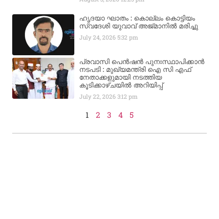
ഹൃദയാ ഘാതം : കൊല്ലം കൊട്ടിയം
സ്വദേശി യുവാവ് അജ്മാനിൽ മരിച്ചു
July 24, 2026
5:32 pm
പ്രവാസി പെൻഷൻ പുനഃസ്ഥാപിക്കാൻ
നടപടി : മുഖ്യമന്ത്രി ഐ സി എഫ്
നേതാക്കളുമായി നടത്തിയ
കൂടിക്കാഴ്ചയിൽ അറിയിപ്പ്
July 22, 2026
3:12 pm
1
2
3
4
5