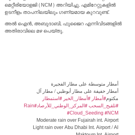
മെറ്റീരിയോളജി (NCM) അറിയിച്ചു. എമിറേറ്റുകളിൽ
ഉടനീളം താപനിലയിലും ഗണ്യമായ കുറവുണ്ട്.
അൽ ഐൻ, അബുദാബി, ഫുജൈറ എന്നിവിടങ്ങളിൽ
അതിരാവിലെ മഴ പെയ്തു.
أمطار متوسطة على مطار الفجيرة
أمطار خفيفة على مطار أبوظبي / مطار آل
مكتوم
#أمطار
#أمطار_الخير
#استمطار
#Rain
#المركز_الوطني_للأرصاد
#تلقيح_السحب
#Cloud_Seeding
#NCM
Moderate rain over Fujairah int. Airport
Light rain over Abu Dhabi Int. Airport / Al
Maktoum Int. Airport