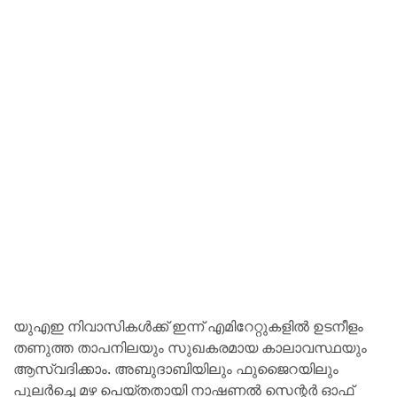
യുഎഇ നിവാസികൾക്ക് ഇന്ന് എമിറേറ്റുകളിൽ ഉടനീളം
തണുത്ത താപനിലയും സുഖകരമായ കാലാവസ്ഥയും
ആസ്വദിക്കാം. അബുദാബിയിലും ഫുജൈറയിലും
പുലർച്ചെ മഴ പെയ്തതായി നാഷണൽ സെന്റർ ഓഫ്