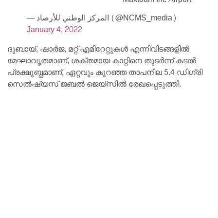
— المركز الوطني للأرصاد (@NCMS_media)
January 4, 2022
ദുബായ്, ഷാർജ, മറ്റ് എമിറേറ്റുകൾ എന്നിവിടങ്ങളിൽ
മേഘാവൃതമാണ്, ശക്തമായ കാറ്റിനെ തുടർന്ന് കടൽ
പ്രക്ഷുബ്ധമാണ്, ഏറ്റവും കുറഞ്ഞ താപനില 5.4 ഡിഗ്രി
സെൽഷ്യസ് ജബൽ ജെയ്‌സിൽ രേഖപ്പെടുത്തി.