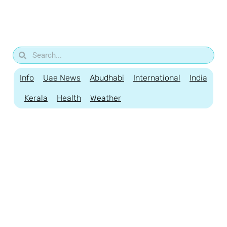
Info
Uae News
Abudhabi
International
India
Kerala
Health
Weather