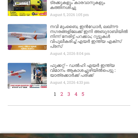
ട്രക്കുകളും കാരവാനുകളും
കത്തിനശിച്ചു
August 5, 2026
1:05 pm
നവി മുംബൈ, ഇൻഡോർ, ലഖ്നൗ
നഗരങ്ങളിലേക്ക് ഇനി അബുദാബിയിൽ
നിന്ന് നേരിട്ട് പറക്കാം; റൂട്ടുകൾ
വിപുലീകരിച്ച് എയർ ഇന്ത്യ എക്സ്
പ്രസ്
August 4, 2026
8:04 pm
ഫൂക്കറ്റ് – ഡൽഹി എയര്‍ ഇന്ത്യ
വിമാനം ആകാശച്ചുഴിയില്‍പെട്ടു :
യാത്രക്കാര്‍ക്ക് പരിക്ക്
August 4, 2026
4:33 pm
1
2
3
4
5