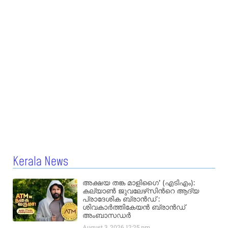
Kerala News
അക്ഷയ തങ്ക മാളിഗൈ’ (എടിഎം):
കല്യാണ്‍ ജുവലേഴ്‌സിന്‍റെ ആദ്യ
പ്രാദേശിക ബ്രാന്‍ഡ് :
ശിവകാര്‍ത്തികേയന്‍ ബ്രാന്‍ഡ്
അംബാസഡര്‍
August 3, 2026
12:25 pm