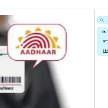
Info
In
He