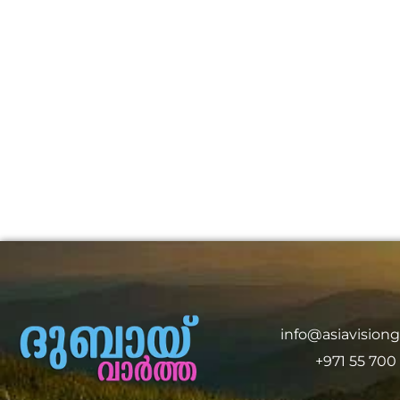
info@asiavision
+971 55 700