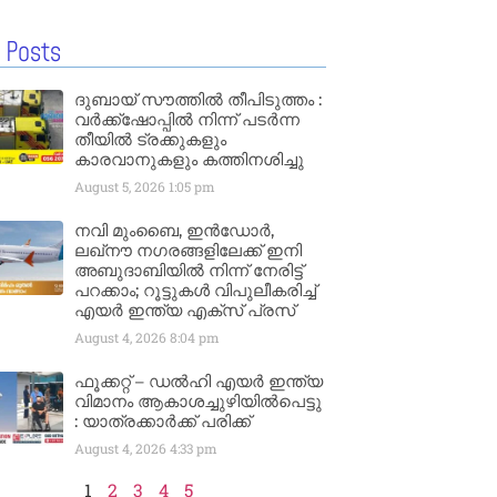
 Posts
ദുബായ് സൗത്തിൽ തീപിടുത്തം :
വർക്ക്‌ഷോപ്പിൽ നിന്ന് പടർന്ന
തീയിൽ ട്രക്കുകളും
കാരവാനുകളും കത്തിനശിച്ചു
August 5, 2026
1:05 pm
നവി മുംബൈ, ഇൻഡോർ,
ലഖ്നൗ നഗരങ്ങളിലേക്ക് ഇനി
അബുദാബിയിൽ നിന്ന് നേരിട്ട്
പറക്കാം; റൂട്ടുകൾ വിപുലീകരിച്ച്
എയർ ഇന്ത്യ എക്സ് പ്രസ്
August 4, 2026
8:04 pm
ഫൂക്കറ്റ് – ഡൽഹി എയര്‍ ഇന്ത്യ
വിമാനം ആകാശച്ചുഴിയില്‍പെട്ടു
: യാത്രക്കാര്‍ക്ക് പരിക്ക്
August 4, 2026
4:33 pm
1
2
3
4
5