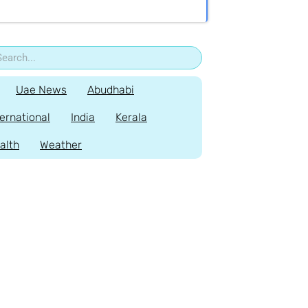
Uae News
Abudhabi
ternational
India
Kerala
alth
Weather