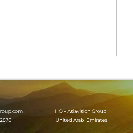
group.com
HO – Asiavision Group
 2876
United Arab Emirates