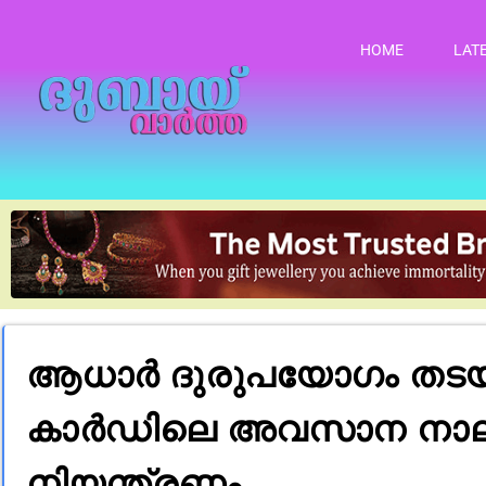
HOME
LAT
ആധാർ ദുരുപയോഗം തടയാനു
കാർഡിലെ അവസാന നാലക്ക 
നിയന്ത്രണം.