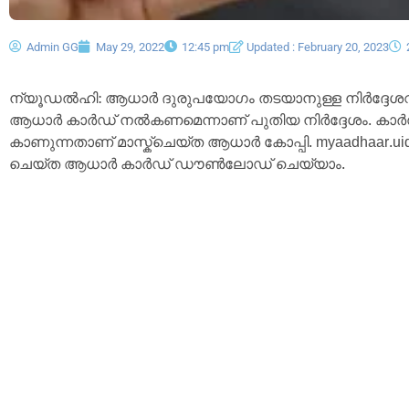
Admin GG
May 29, 2022
12:45 pm
Updated : February 20, 2023
ന്യൂഡൽഹി: ആധാർ ദുരുപയോഗം തടയാനുള്ള നിർദ്ദേശവുമാ
ആധാർ കാർഡ് നൽകണമെന്നാണ് പുതിയ നിർദ്ദേശം. കാർ
കാണുന്നതാണ് മാസ്ക്ചെയ്ത ആധാർ കോപ്പി. myaadhaar.uidai
ചെയ്ത ആധാർ കാർഡ് ഡൗൺലോഡ് ചെയ്യാം.