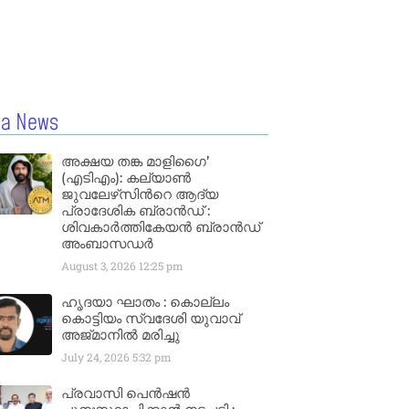
la News
അക്ഷയ തങ്ക മാളിഗൈ’
(എടിഎം): കല്യാണ്‍
ജുവലേഴ്‌സിന്‍റെ ആദ്യ
പ്രാദേശിക ബ്രാന്‍ഡ് :
ശിവകാര്‍ത്തികേയന്‍ ബ്രാന്‍ഡ്
അംബാസഡര്‍
August 3, 2026
12:25 pm
ഹൃദയാ ഘാതം : കൊല്ലം
കൊട്ടിയം സ്വദേശി യുവാവ്
അജ്മാനിൽ മരിച്ചു
July 24, 2026
5:32 pm
പ്രവാസി പെൻഷൻ