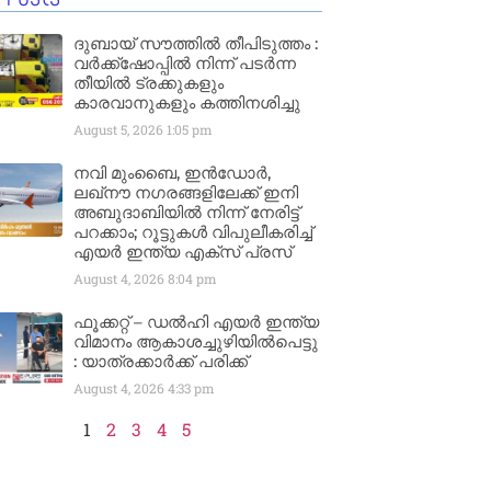
ദുബായ് സൗത്തിൽ തീപിടുത്തം :
വർക്ക്‌ഷോപ്പിൽ നിന്ന് പടർന്ന
തീയിൽ ട്രക്കുകളും
കാരവാനുകളും കത്തിനശിച്ചു
August 5, 2026
1:05 pm
നവി മുംബൈ, ഇൻഡോർ,
ലഖ്നൗ നഗരങ്ങളിലേക്ക് ഇനി
അബുദാബിയിൽ നിന്ന് നേരിട്ട്
പറക്കാം; റൂട്ടുകൾ വിപുലീകരിച്ച്
എയർ ഇന്ത്യ എക്സ് പ്രസ്
August 4, 2026
8:04 pm
ഫൂക്കറ്റ് – ഡൽഹി എയര്‍ ഇന്ത്യ
വിമാനം ആകാശച്ചുഴിയില്‍പെട്ടു
: യാത്രക്കാര്‍ക്ക് പരിക്ക്
August 4, 2026
4:33 pm
1
2
3
4
5