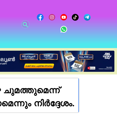
ചുമത്തുമെന്ന്
െന്നും നിർദ്ദേശം.