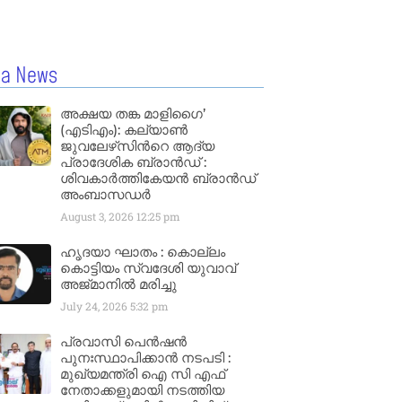
la News
അക്ഷയ തങ്ക മാളിഗൈ’
(എടിഎം): കല്യാണ്‍
ജുവലേഴ്‌സിന്‍റെ ആദ്യ
പ്രാദേശിക ബ്രാന്‍ഡ് :
ശിവകാര്‍ത്തികേയന്‍ ബ്രാന്‍ഡ്
അംബാസഡര്‍
August 3, 2026
12:25 pm
ഹൃദയാ ഘാതം : കൊല്ലം
കൊട്ടിയം സ്വദേശി യുവാവ്
അജ്മാനിൽ മരിച്ചു
July 24, 2026
5:32 pm
പ്രവാസി പെൻഷൻ
പുനഃസ്ഥാപിക്കാൻ നടപടി :
മുഖ്യമന്ത്രി ഐ സി എഫ്
നേതാക്കളുമായി നടത്തിയ