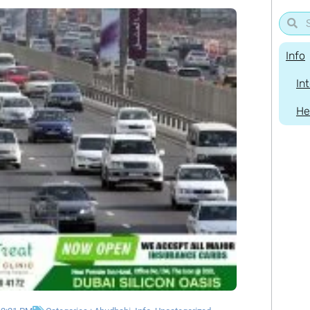
Info
In
He