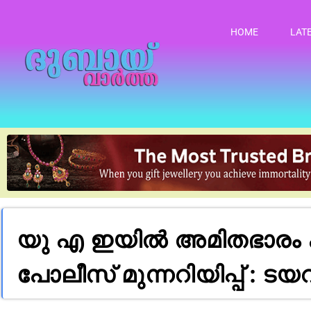
HOME
LAT
യു എ ഇയിൽ അമിതഭാരം കയറ
പോലീസ് മുന്നറിയിപ്പ് : ട