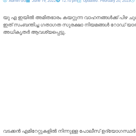
Admin GG
June 19, 2022
12:10 pm
Updated : February 20, 2023
യു എ ഇയിൽ അമിതഭാരം കയറ്റുന്ന വാഹനങ്ങൾക്ക് പിഴ ചുമത്
ഇത് സംബന്തിച്ച ഗതാഗത സുരക്ഷാ നിയമങ്ങൾ റോഡ് യാത്ര
അധികൃതർ ആവശ്യപ്പെട്ടു.
വടക്കൻ എമിറേറ്റുകളിൽ നിന്നുള്ള പോലീസ് ഉദ്യോഗസ്