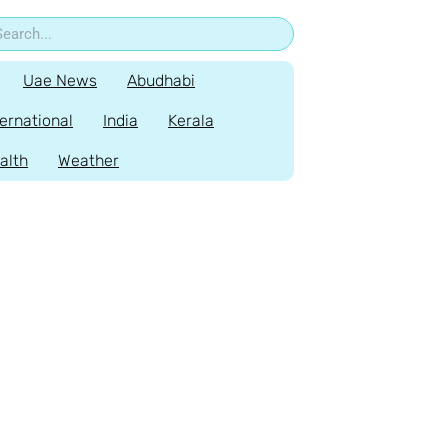
Uae News
Abudhabi
ternational
India
Kerala
alth
Weather