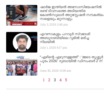
ഷാർജ ഇന്ത്യൻ അസോസിയേഷനിൽ
രണ്ട് ദിവസത്തെ അടിയന്തിര
കോൺസുലാർ അറ്റസ്റ്റേഷൻ സൗകര്യം
നാളെയും മറ്റന്നാളും
July 3, 2026
2:48 pm
എറണാകുളം പറവൂർ സ്വദേശി
അബുദാബിയിലെ റൂമിൽ മരിച്ച
നിലയിൽ
July 1, 2026
8:17 pm
“ഏഴിന്റെ ഏഴുന്നള്ളത്ത്” : ‘മ്മടെ തൃശ്ശൂർ
പൂരം 2026’ ദുബായിൽ ഡിസംബർ 2 ന്
!
June 30, 2026
10:35 am
1
2
3
4
5