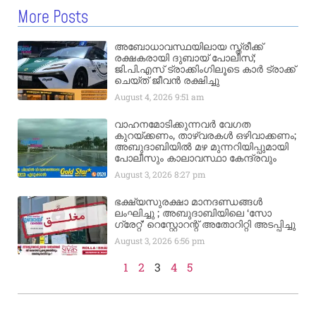
More Posts
അബോധാവസ്ഥയിലായ സ്ത്രീക്ക്
രക്ഷകരായി ദുബായ് പോലീസ്;
ജി.പി.എസ് ട്രാക്കിംഗിലൂടെ കാർ ട്രാക്ക്
ചെയ്ത് ജീവൻ രക്ഷിച്ചു
August 4, 2026
9:51 am
വാഹനമോടിക്കുന്നവർ വേഗത
കുറയ്ക്കണം, താഴ്‌വരകൾ ഒഴിവാക്കണം;
അബുദാബിയിൽ മഴ മുന്നറിയിപ്പുമായി
പോലീസും കാലാവസ്ഥാ കേന്ദ്രവും
August 3, 2026
8:27 pm
ഭക്ഷ്യസുരക്ഷാ മാനദണ്ഡങ്ങൾ
ലംഘിച്ചു ; അബുദാബിയിലെ ‘സോ
ഗ്രേറ്റ്’ റെസ്റ്റോറന്റ് അതോറിറ്റി അടപ്പിച്ചു
August 3, 2026
6:56 pm
1
2
3
4
5