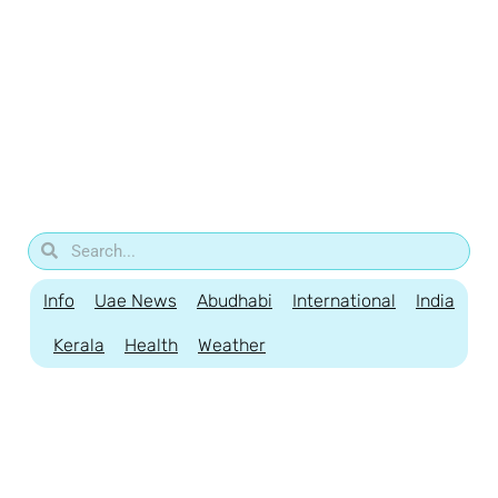
Info
Uae News
Abudhabi
International
India
Kerala
Health
Weather