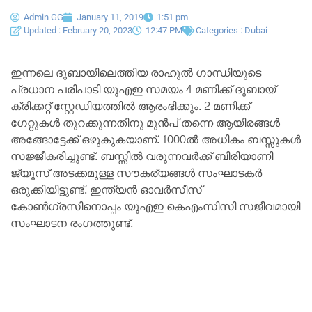
Admin GG
January 11, 2019
1:51 pm
Updated : February 20, 2023
12:47 PM
Categories :
Dubai
ഇന്നലെ ദുബായിലെത്തിയ രാഹുൽ ഗാന്ധിയുടെ
പ്രധാന പരിപാടി യുഎഇ സമയം 4 മണിക്ക് ദുബായ്
ക്രിക്കറ്റ്‌ സ്റ്റേഡിയത്തിൽ ആരംഭിക്കും. 2 മണിക്ക്
ഗേറ്റുകൾ തുറക്കുന്നതിനു മുൻപ് തന്നെ ആയിരങ്ങൾ
അങ്ങോട്ടേക്ക് ഒഴുകുകയാണ്. 1000ൽ അധികം ബസ്സുകൾ
സജ്ജീകരിച്ചുണ്ട്. ബസ്സിൽ വരുന്നവർക്ക് ബിരിയാണി
ജ്യൂസ്‌ അടക്കമുള്ള സൗകര്യങ്ങൾ സംഘാടകർ
ഒരുക്കിയിട്ടുണ്ട്. ഇന്ത്യൻ ഓവർസീസ്
കോൺഗ്രസിനൊപ്പം യുഎഇ കെഎംസിസി സജീവമായി
സംഘാടന രംഗത്തുണ്ട്.