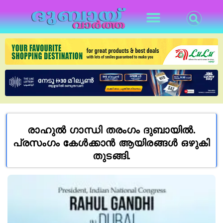
രാഹുൽ ഗാന്ധി തരംഗം ദുബായിൽ.
പ്രസംഗം കേൾക്കാൻ ആയിരങ്ങൾ ഒഴുകി
തുടങ്ങി.